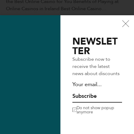
the Best Online Casino for You Benefits of Playing at
Online Casinos in Ireland Best Online Casino…
Learn more
NEWSLET
TER
Subscribe now to
receive the latest
news about discounts
Subscribe
Latest posts
Do not show popup
anymore
June 11, 2026
Chicken Road Crash Game: Quick‑Play,