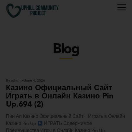
Blog
By
admlnlx
June 4, 2026
Казино Официальный Сайт
Играть в Онлайн Казино Pin
Up.694 (2)
Пин Ап Казино Официальный Сайт – Играть в Онлайн
Казино Pin Up
ИГРАТЬ Содержимое
Преимущества Игры в Онлайн Казино Pin Up