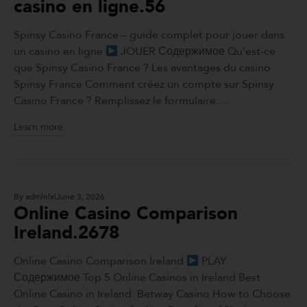
casino en ligne.56
Spinsy Casino France – guide complet pour jouer dans
un casino en ligne
JOUER Содержимое Qu’est-ce
que Spinsy Casino France ? Les avantages du casino
Spinsy France Comment créez un compte sur Spinsy
Casino France ? Remplissez le formulaire…
Learn more
By
admlnlx
June 3, 2026
Online Casino Comparison
Ireland.2678
Online Casino Comparison Ireland
PLAY
Содержимое Top 5 Online Casinos in Ireland Best
Online Casino in Ireland: Betway Casino How to Choose