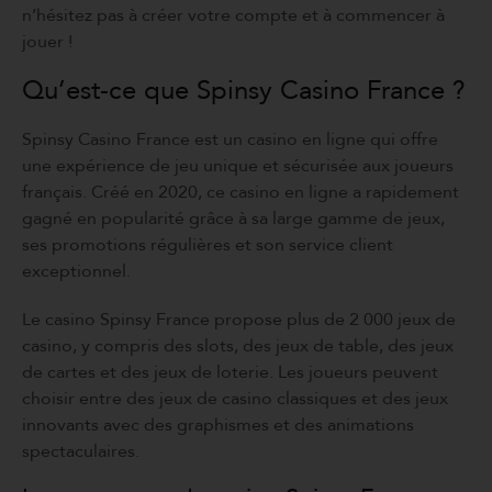
n’hésitez pas à créer votre compte et à commencer à
jouer !
Qu’est-ce que Spinsy Casino France ?
Spinsy Casino France est un casino en ligne qui offre
une expérience de jeu unique et sécurisée aux joueurs
français. Créé en 2020, ce casino en ligne a rapidement
gagné en popularité grâce à sa large gamme de jeux,
ses promotions régulières et son service client
exceptionnel.
Le casino Spinsy France propose plus de 2 000 jeux de
casino, y compris des slots, des jeux de table, des jeux
de cartes et des jeux de loterie. Les joueurs peuvent
choisir entre des jeux de casino classiques et des jeux
innovants avec des graphismes et des animations
spectaculaires.