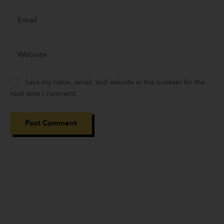
Save my name, email, and website in this browser for the
next time I comment.