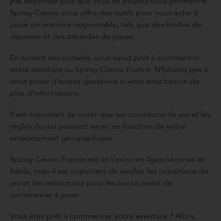
pas dépenser plus que vous ne pouvez vous permettre.
Spinsy Casino vous offre des outils pour vous aider à
jouer de manière responsable, tels que des limites de
dépense et des périodes de pause.
En suivant ces conseils, vous serez prêt à commencer
votre aventure au Spinsy Casino France. N’hésitez pas à
nous poser d’autres questions si vous avez besoin de
plus d’informations.
Il est important de noter que les conditions de jeu et les
règles du jeu peuvent varier en fonction de votre
emplacement géographique.
Spinsy Casino France est un casino en ligne sécurisé et
fiable, mais il est important de vérifier les conditions de
jeu et les restrictions pour les bonus avant de
commencer à jouer.
Vous êtes prêt à commencer votre aventure ? Alors,