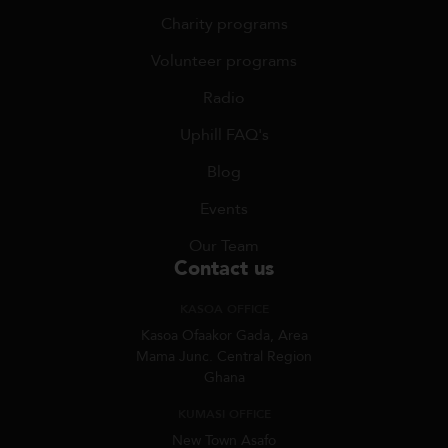
Charity programs
Volunteer programs
Radio
Uphill FAQ's
Blog
Events
Our Team
Contact us
KASOA OFFICE
Kasoa Ofaakor Gada, Area
Mama Junc. Central Region
Ghana
KUMASI OFFICE
New Town Asafo