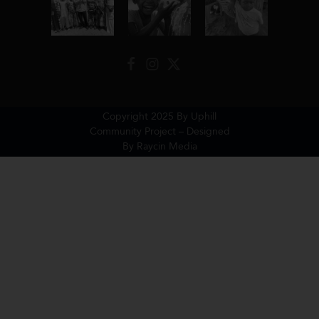
Copyright 2025 By Uphill
Community Project – Designed
By
Raycin Media