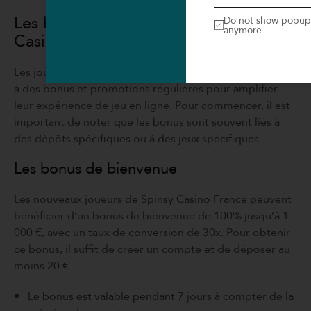
Les bonus et promotions de Spinsy
Do not show popup
anymore
Casino France
Les joueurs de Spinsy Casino France peuvent s’attendre
à des bonus et promotions régulières pour amplifier
leur expérience de jeu en ligne. Pour commencer, il est
important de noter que les bonus sont souvent liés à
des dépôts spécifiques ou à des jeux spécifiques.
Les bonus de bienvenue
Les nouveaux joueurs de Spinsy Casino France peuvent
bénéficier d’un bonus de bienvenue de 100% jusqu’à 1
000 €, avec un taux de conversion de 30x. Pour obtenir
ce bonus, il suffit de créer un compte et de déposer au
moins 20 €.
Le bonus est valable pendant 7 jours à compter de la