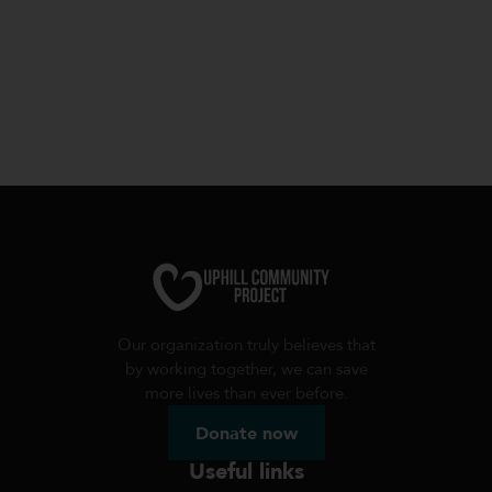
Our organization truly believes that
by working together, we can save
more lives than ever before.
Donate now
Useful links