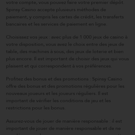
votre compte, vous pouvez faire votre premier dépôt.
Spinsy Casino accepte plusieurs méthodes de
paiement, y compris les cartes de crédit, les transferts
bancaires et les services de paiement en ligne.
Choisissez vos jeux : avec plus de 1 000 jeux de casino à
votre disposition, vous avez le choix entre des jeux de
table, des machines à sous, des jeux de loterie et bien
plus encore. Il est important de choisir des jeux qui vous
plaisent et qui correspondent à vos préférences.
Profitez des bonus et des promotions : Spinsy Casino
offre des bonus et des promotions régulières pour les
nouveaux joueurs et les joueurs réguliers. Il est
important de vérifier les conditions de jeu et les
restrictions pour les bonus.
Assurez-vous de jouer de manière responsable : il est
important de jouer de manière responsable et de ne