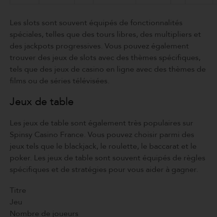
Les slots sont souvent équipés de fonctionnalités
spéciales, telles que des tours libres, des multipliers et
des jackpots progressives. Vous pouvez également
trouver des jeux de slots avec des thèmes spécifiques,
tels que des jeux de casino en ligne avec des thèmes de
films ou de séries télévisées.
Jeux de table
Les jeux de table sont également très populaires sur
Spinsy Casino France. Vous pouvez choisir parmi des
jeux tels que le blackjack, le roulette, le baccarat et le
poker. Les jeux de table sont souvent équipés de règles
spécifiques et de stratégies pour vous aider à gagner.
Titre
Jeu
Nombre de joueurs