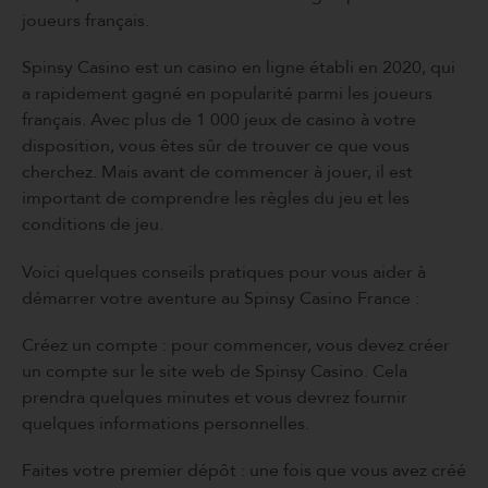
joueurs français.
Spinsy Casino est un casino en ligne établi en 2020, qui
a rapidement gagné en popularité parmi les joueurs
français. Avec plus de 1 000 jeux de casino à votre
disposition, vous êtes sûr de trouver ce que vous
cherchez. Mais avant de commencer à jouer, il est
important de comprendre les règles du jeu et les
conditions de jeu.
Voici quelques conseils pratiques pour vous aider à
démarrer votre aventure au Spinsy Casino France :
Créez un compte : pour commencer, vous devez créer
un compte sur le site web de Spinsy Casino. Cela
prendra quelques minutes et vous devrez fournir
quelques informations personnelles.
Faites votre premier dépôt : une fois que vous avez créé