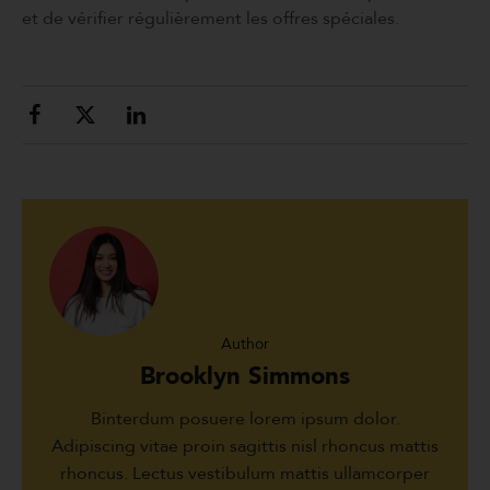
et de vérifier régulièrement les offres spéciales.
Author
Brooklyn Simmons
Binterdum posuere lorem ipsum dolor.
Adipiscing vitae proin sagittis nisl rhoncus mattis
rhoncus. Lectus vestibulum mattis ullamcorper