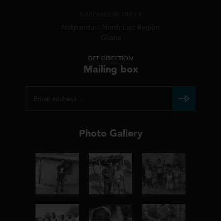
NAKPANDURI OFFICE
Nakpanduri. North East Region
Ghana
GET DIRECTION
Mailing box
Photo Gallery