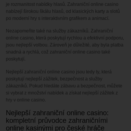
je rozmanitost nabídky hlasů. Zahraniční online casino
nabízejí širokou škálu hlasů, od klasických karty a slotů
po moderní hry s interaktivním grafikem a animací.
Nezapomeňte také na služby zákazníků. Zahraniční
online casino, která poskytují rychlou a efektivní podporu,
jsou nejlepší volbou. Zároveň je důležité, aby byla platba
snadná a rychlá, což zahraniční online casino také
poskytují.
Nejlepší zahraniční online casino jsou tedy ty, která
poskytují nejlepší zážitek, bezpečnost a služby
zákazníků. Pokud hledáte zábavu a bezpečnost, můžete
si vybrat z množství nabídek a získat nejlepší zážitek z
hry v online casino.
Nejlepší zahraniční online casino:
kompletní průvodce zahraničními
online kasinými pro české hráče