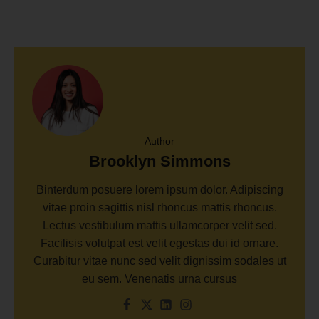
Author
Brooklyn Simmons
Binterdum posuere lorem ipsum dolor. Adipiscing
vitae proin sagittis nisl rhoncus mattis rhoncus.
Lectus vestibulum mattis ullamcorper velit sed.
Facilisis volutpat est velit egestas dui id ornare.
Curabitur vitae nunc sed velit dignissim sodales ut
eu sem. Venenatis urna cursus