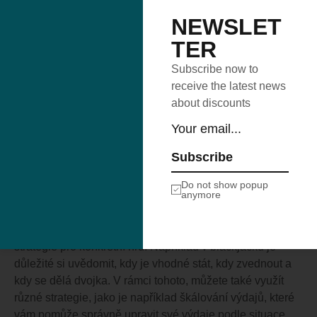
Strategie hraní je také klíčová pro úspěšné hraní. Mnoho
NEWSLET
hráčů věří, že strategie jako například blackjack či poker
TER
může zvýšit jejich šanci na vítězství. V zahraničních
online kasinách můžete najít různé strategie a nápovědy,
Subscribe now to
které vám pomohou vylepšit své hry.
receive the latest news
about discounts
Výběr správné strategie může být obtížný, proto je
důležité se nejprve seznámit s různými možnostmi.
Mnoho zahraničních online kasin nabízí výukové
Subscribe
materiály a simulace, které vám pomohou zlepšit své
dovednosti a pochopit, jak fungují různé strategie.
Do not show popup
anymore
Při hraní v zahraničních online kasinách je také důležité
si uvědomit, že mnoho strategií zahrnuje výběr správné
strategie pro konkrétní hru. Například v blackjacku je
důležité si uvědomit, kdy je vhodné stát, kdy zvednout a
kdy se dělá dvojka. V rámci tohoto, můžete také využít
různé strategie, jako je například škálování výdajů, které
vám pomůže správně upravit své výdaje podle situace.