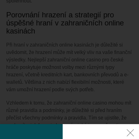
spolehnout.
Porovnání hrazení a strategií pro
úspěšné hraní v zahraničních online
kasinách
Při hraní v zahraničních online kasinách je důležité si
uvědomit, že hrazení může mít velký vliv na vaše finanční
výsledky. Nejlepší zahraniční online casino pro české
hráče poskytuje možnost volby mezi různými typy
hrazení, včetně kreditních kart, bankovních převodů a e-
walletů. Většina z nich nabízí flexibilní možnosti, které
vám umožní hrazení podle svých potřeb.
Vzhledem k tomu, že zahraniční online casino mohou mít
různé pravidla a podmínky, je důležité si před hraním
přečíst všechny podmínky a pravidla. Tím se ujistíte, že
pochopíte, jak funguje hrazení a jaké jsou možnosti pro
výběr a závazky.