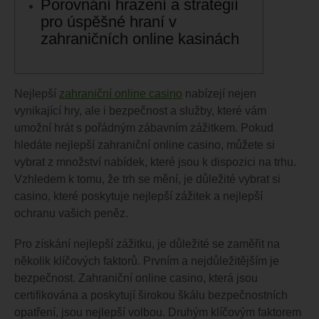
Porovnání hrazení a strategií
pro úspěšné hraní v
zahraničních online kasinách
Nejlepší
zahraniční online casino
nabízejí nejen
vynikající hry, ale i bezpečnost a služby, které vám
umožní hrát s pořádným zábavním zážitkem. Pokud
hledáte nejlepší zahraniční online casino, můžete si
vybrat z množství nabídek, které jsou k dispozici na trhu.
Vzhledem k tomu, že trh se mění, je důležité vybrat si
casino, které poskytuje nejlepší zážitek a nejlepší
ochranu vašich peněz.
Pro získání nejlepší zážitku, je důležité se zaměřit na
několik klíčových faktorů. Prvním a nejdůležitějším je
bezpečnost. Zahraniční online casino, která jsou
certifikována a poskytují širokou škálu bezpečnostních
opatření, jsou nejlepší volbou. Druhým klíčovým faktorem