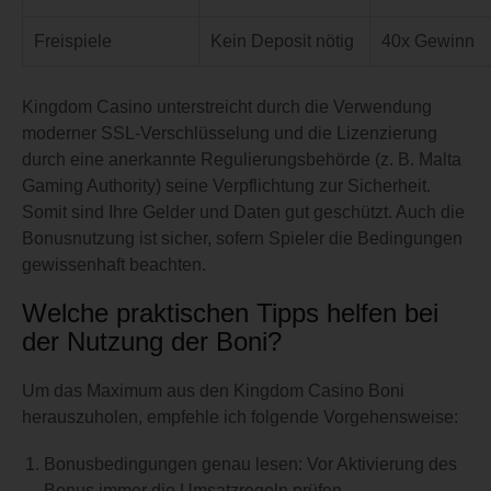
Freispiele
Kein Deposit nötig
40x Gewinn
Kingdom Casino unterstreicht durch die Verwendung
moderner SSL-Verschlüsselung und die Lizenzierung
durch eine anerkannte Regulierungsbehörde (z. B. Malta
Gaming Authority) seine Verpflichtung zur Sicherheit.
Somit sind Ihre Gelder und Daten gut geschützt. Auch die
Bonusnutzung ist sicher, sofern Spieler die Bedingungen
gewissenhaft beachten.
Welche praktischen Tipps helfen bei
der Nutzung der Boni?
Um das Maximum aus den Kingdom Casino Boni
herauszuholen, empfehle ich folgende Vorgehensweise:
Bonusbedingungen genau lesen: Vor Aktivierung des
Bonus immer die Umsatzregeln prüfen.