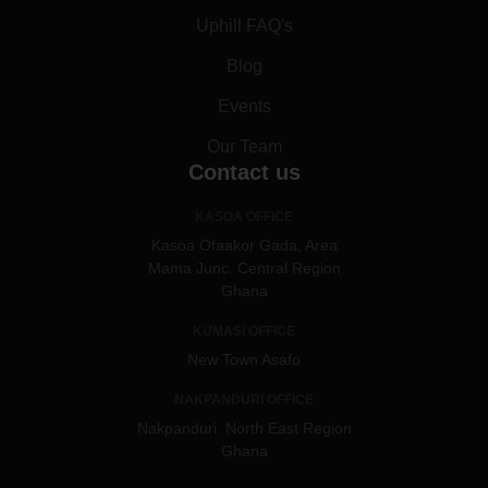
Uphill FAQ's
Blog
Events
Our Team
Contact us
KASOA OFFICE
Kasoa Ofaakor Gada, Area
Mama Junc. Central Region
Ghana
KUMASI OFFICE
New Town Asafo
NAKPANDURI OFFICE
Nakpanduri. North East Region
Ghana