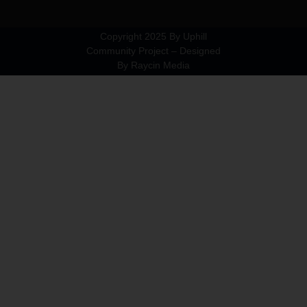
Copyright 2025 By Uphill
Community Project – Designed
By
Raycin Media