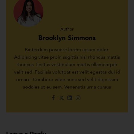
Author
Brooklyn Simmons
Binterdum posuere lorem ipsum dolor.
Adipiscing vitae proin sagittis nisl rhoncus mattis
rhoncus. Lectus vestibulum mattis ullamcorper
velit sed. Facilisis volutpat est velit egestas dui id
ornare. Curabitur vitae nunc sed velit dignissim
sodales ut eu sem. Venenatis urna cursus
Leave a Reply