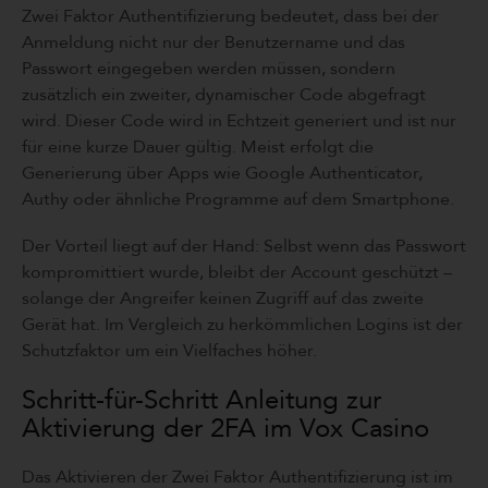
Zwei Faktor Authentifizierung bedeutet, dass bei der
Anmeldung nicht nur der Benutzername und das
Passwort eingegeben werden müssen, sondern
zusätzlich ein zweiter, dynamischer Code abgefragt
wird. Dieser Code wird in Echtzeit generiert und ist nur
für eine kurze Dauer gültig. Meist erfolgt die
Generierung über Apps wie Google Authenticator,
Authy oder ähnliche Programme auf dem Smartphone.
Der Vorteil liegt auf der Hand: Selbst wenn das Passwort
kompromittiert wurde, bleibt der Account geschützt –
solange der Angreifer keinen Zugriff auf das zweite
Gerät hat. Im Vergleich zu herkömmlichen Logins ist der
Schutzfaktor um ein Vielfaches höher.
Schritt-für-Schritt Anleitung zur
Aktivierung der 2FA im Vox Casino
Das Aktivieren der Zwei Faktor Authentifizierung ist im