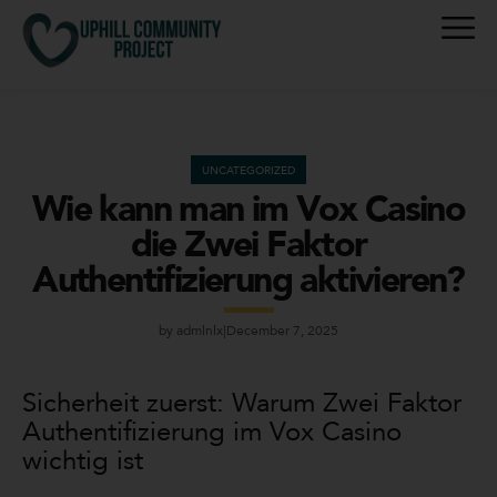
UNCATEGORIZED
Wie kann man im Vox Casino
die Zwei Faktor
Authentifizierung aktivieren?
by
admlnlx
December 7, 2025
Sicherheit zuerst: Warum Zwei Faktor
Authentifizierung im Vox Casino
wichtig ist