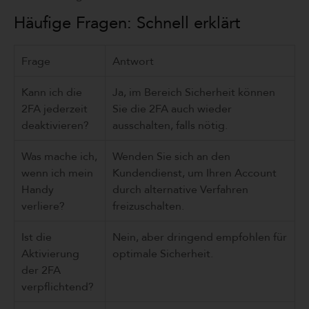
Häufige Fragen: Schnell erklärt
Frage
Antwort
Kann ich die
Ja, im Bereich Sicherheit können
2FA jederzeit
Sie die 2FA auch wieder
deaktivieren?
ausschalten, falls nötig.
Was mache ich,
Wenden Sie sich an den
wenn ich mein
Kundendienst, um Ihren Account
Handy
durch alternative Verfahren
verliere?
freizuschalten.
Ist die
Nein, aber dringend empfohlen für
Aktivierung
optimale Sicherheit.
der 2FA
verpflichtend?