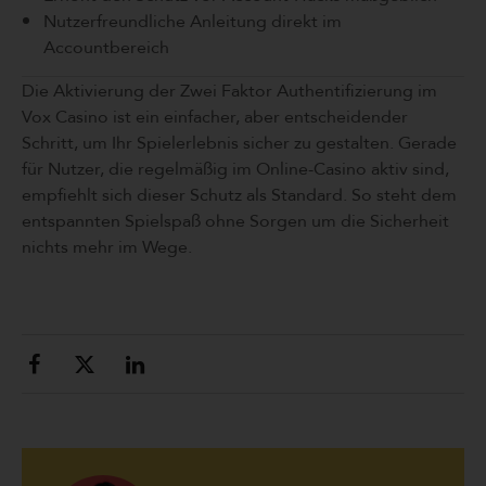
Nutzerfreundliche Anleitung direkt im
Accountbereich
Die Aktivierung der Zwei Faktor Authentifizierung im
Vox Casino ist ein einfacher, aber entscheidender
Schritt, um Ihr Spielerlebnis sicher zu gestalten. Gerade
für Nutzer, die regelmäßig im Online-Casino aktiv sind,
empfiehlt sich dieser Schutz als Standard. So steht dem
entspannten Spielspaß ohne Sorgen um die Sicherheit
nichts mehr im Wege.