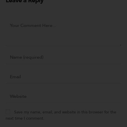
Save my name, email, and website in this browser for the
next time I comment.