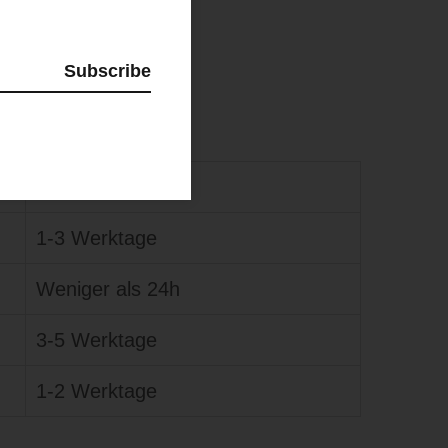
Subscribe
Bearbeitungszeit
1-3 Werktage
Weniger als 24h
3-5 Werktage
1-2 Werktage