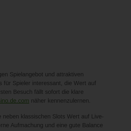
igen Spielangebot und attraktiven
 für Spieler interessant, die Wert auf
en Besuch fällt sofort die klare
sino.de.com
näher kennenzulernen.
ie neben klassischen Slots Wert auf Live-
erne Aufmachung und eine gute Balance