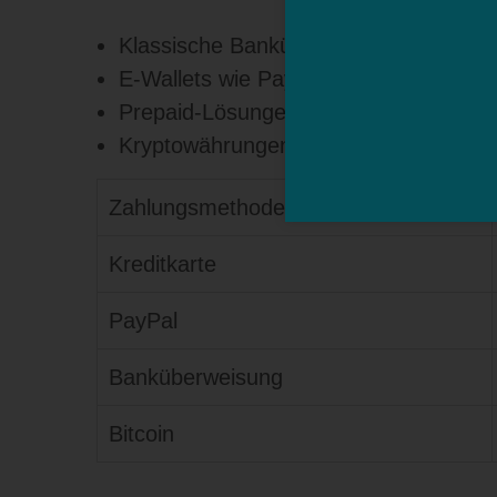
Klassische Banküberweisung und Kred
E-Wallets wie PayPal, Skrill und Netell
Prepaid-Lösungen und Sofortüberwei
Kryptowährungen wie Bitcoin (abhäng
Zahlungsmethode
Kreditkarte
PayPal
Banküberweisung
Bitcoin