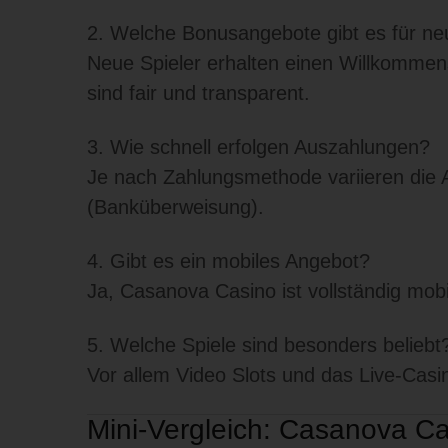
2. Welche Bonusangebote gibt es für ne
Neue Spieler erhalten einen Willkommen
sind fair und transparent.
3. Wie schnell erfolgen Auszahlungen?
Je nach Zahlungsmethode variieren die 
(Banküberweisung).
4. Gibt es ein mobiles Angebot?
Ja, Casanova Casino ist vollständig mobi
5. Welche Spiele sind besonders beliebt
Vor allem Video Slots und das Live-Casin
Mini-Vergleich: Casanova Ca