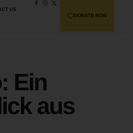
ACT US
DONATE NOW
: Ein
ick aus