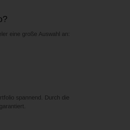
o?
eler eine große Auswahl an:
rtfolio spannend. Durch die
arantiert.