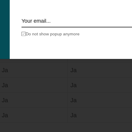
itkarten
er
sungen
Do not show popup anymore
ig vom Land)
Einzahlung
Auszahlung
Ja
Ja
Ja
Ja
Ja
Ja
Ja
Ja