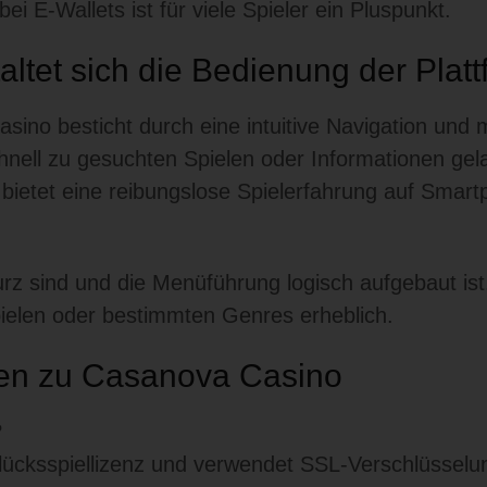
i E-Wallets ist für viele Spieler ein Pluspunkt.
altet sich die Bedienung der Plat
ino besticht durch eine intuitive Navigation und 
chnell zu gesuchten Spielen oder Informationen gel
d bietet eine reibungslose Spielerfahrung auf Sma
urz sind und die Menüführung logisch aufgebaut ist
spielen oder bestimmten Genres erheblich.
gen zu Casanova Casino
?
Glücksspiellizenz und verwendet SSL-Verschlüsselu