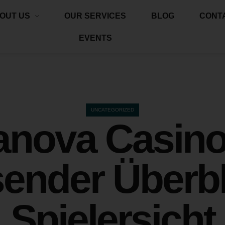
OUT US
OUR SERVICES
BLOG
CONT
EVENTS
UNCATEGORIZED
nova Casino
ender Überbl
Spielersicht