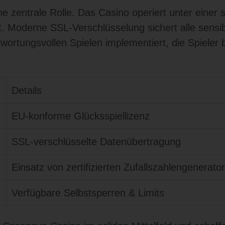
ne zentrale Rolle. Das Casino operiert unter einer 
t. Moderne SSL-Verschlüsselung sichert alle sensi
tungsvollen Spielen implementiert, die Spieler b
Details
EU-konforme Glücksspiellizenz
SSL-verschlüsselte Datenübertragung
Einsatz von zertifizierten Zufallszahlengenerato
Verfügbare Selbstsperren & Limits