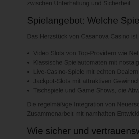
zwischen Unterhaltung und Sicherheit.
Spielangebot: Welche Spie
Das Herzstück von Casanova Casino ist d
Video Slots von Top-Providern wie Ne
Klassische Spielautomaten mit nostalg
Live-Casino-Spiele mit echten Dealern
Jackpot-Slots mit attraktiven Gewinn
Tischspiele und Game Shows, die Abw
Die regelmäßige Integration von Neuersc
Zusammenarbeit mit namhaften Entwickler
Wie sicher und vertrauens