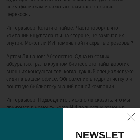
всем филиалам и валютам, выявляя скрытые
перекосы.
Интервьюер: Кстати о найме. Часто говорят, что
компании ищут таланты на стороне, не замечая их
внутри. Может ли ИИ помочь найти скрытые резервы?
Артем Ляшанов: Абсолютно. Одна из самых
абсурдных трат в крупном бизнесе это найм дорогих
внешних консультантов, когда нужный специалист уже
сидит в вашем офисе. Обновление внедряет четкую и
понятную библиотеку знаний вашей компании.
Интервьюер: Подводя итог, можно ли сказать, что мы
движемся к моменту, когда ИИ полностью заменит
управленцев в вопросах рутины?
Артем Ляшанов: В конечном счете, все эти
NEWSLET
технологические новшества ведут к одной цели,