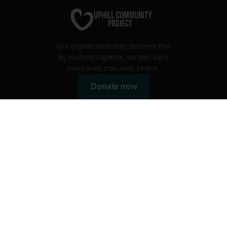
Our organization truly believes that
by working together, we can save
more lives than ever before.
Donate now
Useful links
Charity programs
Volunteer programs
Radio
Uphill FAQ's
Blog
Events