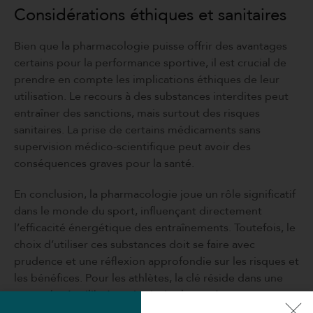
Considérations éthiques et sanitaires
Bien que la pharmacologie puisse offrir des avantages
certains pour la performance sportive, il est crucial de
prendre en compte les implications éthiques de leur
utilisation. Le recours à des substances interdites peut
entraîner des sanctions, mais surtout des risques
sanitaires. La prise de certains médicaments sans
supervision médico-scientifique peut avoir des
conséquences graves pour la santé.
En conclusion, la pharmacologie joue un rôle significatif
dans le monde du sport, influençant directement
l’efficacité énergétique des entraînements. Toutefois, le
choix d’utiliser ces substances doit se faire avec
prudence et une réflexion approfondie sur les risques et
les bénéfices. Pour les athlètes, la clé réside dans une
approche équilibrée qui priorise la santé tout en
cherchant l’amélioration des performances.