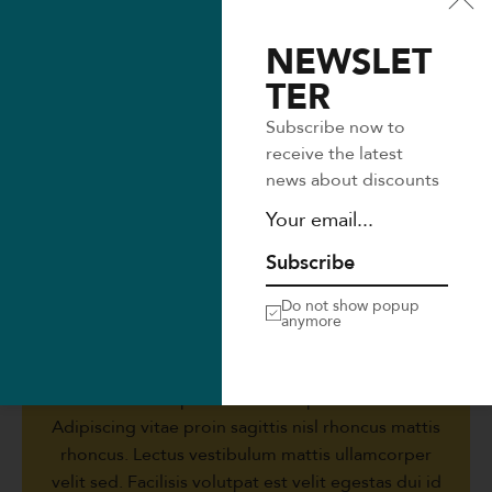
NEWSLET
TER
Subscribe now to
receive the latest
news about discounts
Subscribe
Do not show popup
anymore
Author
Brooklyn Simmons
Binterdum posuere lorem ipsum dolor.
Adipiscing vitae proin sagittis nisl rhoncus mattis
rhoncus. Lectus vestibulum mattis ullamcorper
velit sed. Facilisis volutpat est velit egestas dui id