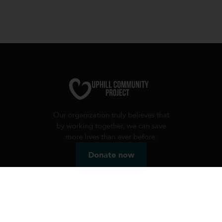
Our organization truly believes that
by working together, we can save
more lives than ever before.
Donate now
Useful links
Charity programs
Volunteer programs