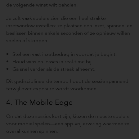
de volgende winst wilt behalen.
Je zult vaak spelers zien die een heel strakke
inzetwindow instellen: ze plaatsen een inzet, spinnen, en
beslissen binnen enkele seconden of ze opnieuw willen
spelen of stoppen.
Stel een vast inzetbedrag in voordat je begint.
Houd wins en losses in real-time bij.
Ga snel verder als de streak afneemt.
Dit gedisciplineerde tempo houdt de sessie spannend
terwijl over‑exposure wordt voorkomen.
4. The Mobile Edge
Omdat deze sessies kort zijn, kiezen de meeste spelers
voor mobiel spelen—een app‑vrij ervaring waarmee ze
overal kunnen spinnen.