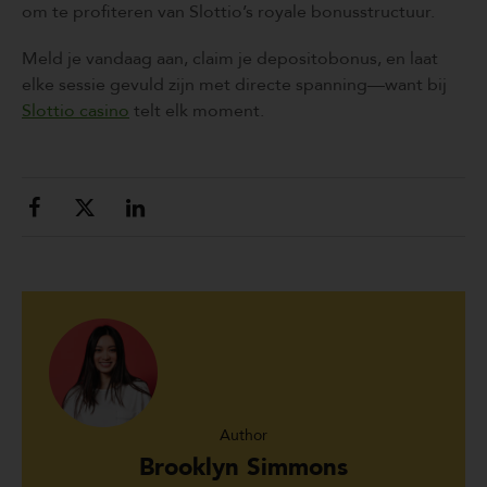
om te profiteren van Slottio’s royale bonusstructuur.
Meld je vandaag aan, claim je depositobonus, en laat
elke sessie gevuld zijn met directe spanning—want bij
Slottio casino
telt elk moment.
Author
Brooklyn Simmons