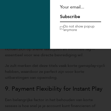
8. Provider Powerhouse & Speed
Subscribe
De verscheidenheid van meer dan veertig
softwareproviders betekent dat bijna elk spel
Do not show popup
anymore
geoptimaliseerd is voor snelheid en soepelheid.
Providers zoals Pragmatic Play, Quickspin en Wazdan
richten zich op snelle laadtijden en minimale lag—
essentieel voor wie directe bevrediging wil.
Je zult merken dat deze titels vaak korte gameplay‑cycli
hebben, waardoor ze perfect zijn voor korte
uitbarstingen van opwinding.
9. Payment Flexibility for Instant Play
Een belangrijke factor in het behouden van korte
sessies is hoe snel je je account kunt financieren of