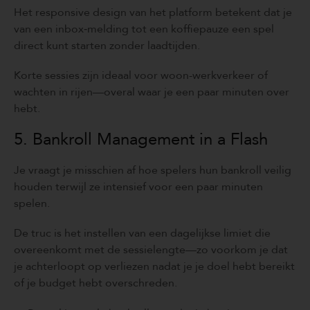
Het responsive design van het platform betekent dat je
van een inbox‑melding tot een koffiepauze een spel
direct kunt starten zonder laadtijden.
Korte sessies zijn ideaal voor woon-werkverkeer of
wachten in rijen—overal waar je een paar minuten over
hebt.
5. Bankroll Management in a Flash
Je vraagt je misschien af hoe spelers hun bankroll veilig
houden terwijl ze intensief voor een paar minuten
spelen.
De truc is het instellen van een dagelijkse limiet die
overeenkomt met de sessielengte—zo voorkom je dat
je achterloopt op verliezen nadat je je doel hebt bereikt
of je budget hebt overschreden.