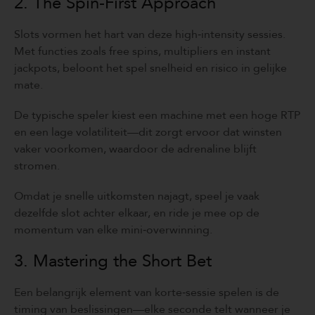
2. The Spin-First Approach
Slots vormen het hart van deze high‑intensity sessies.
Met functies zoals free spins, multipliers en instant
jackpots, beloont het spel snelheid en risico in gelijke
mate.
De typische speler kiest een machine met een hoge RTP
en een lage volatiliteit—dit zorgt ervoor dat winsten
vaker voorkomen, waardoor de adrenaline blijft
stromen.
Omdat je snelle uitkomsten najagt, speel je vaak
dezelfde slot achter elkaar, en ride je mee op de
momentum van elke mini‑overwinning.
3. Mastering the Short Bet
Een belangrijk element van korte‑sessie spelen is de
timing van beslissingen—elke seconde telt wanneer je