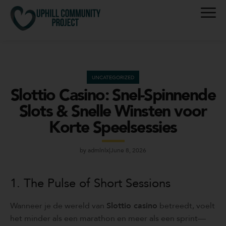
UNCATEGORIZED
Slottio Casino: Snel-Spinnende
Slots & Snelle Winsten voor
Korte Speelsessies
by
admlnlx
June 8, 2026
1. The Pulse of Short Sessions
Wanneer je de wereld van
Slottio casino
betreedt, voelt
het minder als een marathon en meer als een sprint—