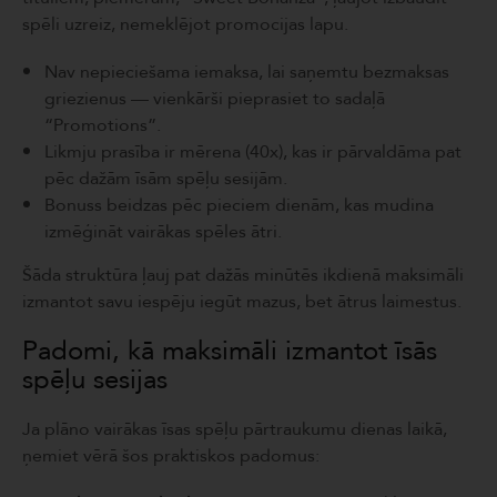
spēli uzreiz, nemeklējot promocijas lapu.
Nav nepieciešama iemaksa, lai saņemtu bezmaksas
griezienus — vienkārši pieprasiet to sadaļā
“Promotions”.
Likmju prasība ir mērena (40x), kas ir pārvaldāma pat
pēc dažām īsām spēļu sesijām.
Bonuss beidzas pēc pieciem dienām, kas mudina
izmēģināt vairākas spēles ātri.
Šāda struktūra ļauj pat dažās minūtēs ikdienā maksimāli
izmantot savu iespēju iegūt mazus, bet ātrus laimestus.
Padomi, kā maksimāli izmantot īsās
spēļu sesijas
Ja plāno vairākas īsas spēļu pārtraukumu dienas laikā,
ņemiet vērā šos praktiskos padomus: