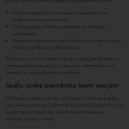
ka jūsu griezieni nekad nesajutīsies aizkavēti vai lēni.
Intuitīva navigācija ar vienkāršu pieskārienu, lai
uzsāktu savu iecienīto slotu.
Tūlītēja piekļuve līderu sarakstam un atlīdzību
izsekotājam.
Piespiedu paziņojumi, kas brīdina par jaunām bonusa
ofertām vai ātrajiem džekpotiem.
Šī fokusa uz mobilo platforma ļauj viegli pārslēgties no
viena spēles veida uz citu, nemainot ielādes laiku vai
nesaskaras ar pārblīvētiem izvēlnēm.
Spēļu izvēle piemērota īsiem sesijām
NV Casino piedāvā vairāk nekā desmit tūkstošus spēļu,
taču īsās spēles cienītājiem tas ir izveidojis īpašu slotu un
instant spēļu klāstu, kas sniedz ātras izmaksas un
mazākas izmaksu līnijas.