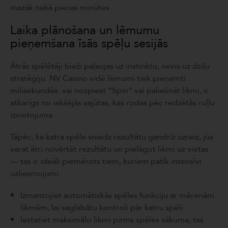
mazāk nekā piecas minūtes.
Laika plānošana un lēmumu
pieņemšana īsās spēļu sesijās
Ātrās spēlētāji bieži paļaujas uz instinktu, nevis uz dziļu
stratēģiju. NV Casino vidē lēmumi tiek pieņemti
milisekundēs: vai nospiest “Spin” vai palielināt likmi, ir
atkarīgs no iekšējās sajūtas, kas rodas pēc redzētās ruļļu
izvietojuma.
Tāpēc, ka katra spēle sniedz rezultātu gandrīz uzreiz, jūs
varat ātri novērtēt rezultātu un pielāgot likmi uz vietas
— tas ir ideāli piemērots tiem, kuriem patīk intensīvi
uzliesmojumi.
Izmantojiet automātiskās spēles funkciju ar mērenām
likmēm, lai saglabātu kontroli pār katru spēli.
Iestatiet maksimālo likmi pirms spēles sākuma; tas