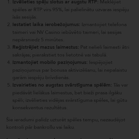
Izvēlieties spēļu slotus ar augstu RTP:
Meklējiet
spēles ar RTP virs 95%, lai palielinātu uzvaras iespēju
īsās sesijās.
Iestatiet laika ierobežojumus:
Izmantojiet telefona
taimeri vai NV Casino iebūvēto taimeri, lai sesijas
nepārsniedz 5 minūtes.
Reģistrējiet mazus laimestus:
Pat nelieli laimesti ātri
sakrājas; pierakstiet tos lietotnē vai tabulā.
Izmantojiet mobilo paziņojumus:
Iespējojiet
paziņojumus par bonusa aktivizēšanu, lai nepalaistu
garām iespēju brīvdienās.
Izvairieties no augstas svārstīguma spēlēm:
Tās var
piedāvāt lielākus laimestus, bet bieži prasa ilgāku
spēli; izvēlieties vidējas svārstīguma spēles, lai gūtu
konsekventus rezultātus.
Šie ieradumi palīdz uzturēt spēles tempu, nezaudējot
kontroli pār bankrollu vai laiku.