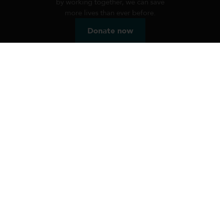
by working together, we can save
more lives than ever before.
Donate now
Useful links
Charity programs
Volunteer programs
Radio
Uphill FAQ's
Blog
Events
Our Team
Contact us
KASOA OFFICE