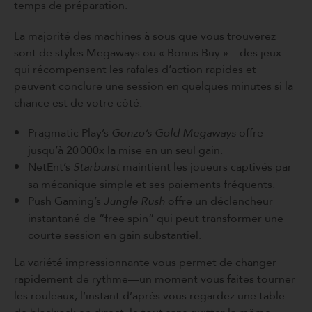
temps de préparation.
La majorité des machines à sous que vous trouverez
sont de styles Megaways ou « Bonus Buy »—des jeux
qui récompensent les rafales d’action rapides et
peuvent conclure une session en quelques minutes si la
chance est de votre côté.
Pragmatic Play’s
offre
Gonzo’s Gold Megaways
jusqu’à 20 000x la mise en un seul gain.
NetEnt’s
maintient les joueurs captivés par
Starburst
sa mécanique simple et ses paiements fréquents.
Push Gaming’s
offre un déclencheur
Jungle Rush
instantané de “free spin” qui peut transformer une
courte session en gain substantiel.
La variété impressionnante vous permet de changer
rapidement de rythme—un moment vous faites tourner
les rouleaux, l’instant d’après vous regardez une table
de blackjack en direct, le tout sans quitter la même