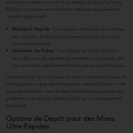
souvent un aspect social et un temps de jeu plus long,
AllySpin propose une sélection adaptée aux sessions
rapides également.
Blackjack Rapide :
Le croupier distribue deux cartes
par manche, et les joueurs peuvent miser en moins
de cinq secondes.
Variantes de Poker :
Les tables de Texas Hold’em
avec des rounds rapides permettent aux joueurs de
finir une main rapidement et de passer à autre chose.
L’essentiel est que ces jeux en direct nécessitent peu de
configuration—pas de mélange de cartes à l’écran ni de
longues attentes—les rendant adaptés aux joueurs qui
préfèrent une action rapide plutôt qu’un engagement
prolongé.
Options de Dépôt pour des Mises
Ultra‑Rapides