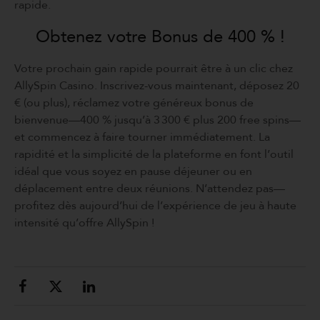
rapide.
Obtenez votre Bonus de 400 % !
Votre prochain gain rapide pourrait être à un clic chez
AllySpin Casino. Inscrivez-vous maintenant, déposez 20
€ (ou plus), réclamez votre généreux bonus de
bienvenue—400 % jusqu’à 3 300 € plus 200 free spins—
et commencez à faire tourner immédiatement. La
rapidité et la simplicité de la plateforme en font l’outil
idéal que vous soyez en pause déjeuner ou en
déplacement entre deux réunions. N’attendez pas—
profitez dès aujourd’hui de l’expérience de jeu à haute
intensité qu’offre AllySpin !