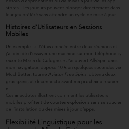
besoin d’approbations ou de mises à jour via les app
stores—les joueurs peuvent plonger directement dans
leur jeu préféré sans attendre un cycle de mise à jour.
Histoires d’Utilisateurs en Sessions
Mobiles
Un exemple : « J’étais coincée entre deux réunions et
j’ai décidé d’essayer une machine sur mon téléphone »,
raconte Maria de Cologne. « J’ai ouvert AllySpin dans
mon navigateur, déposé 10 € en quelques secondes via
MuchBetter, tourné
, obtenu deux
Aviator Free Spins
gros gains, et déconnecté avant ma prochaine réunion.
»
Ces anecdotes illustrent comment les utilisateurs
mobiles profitent de courtes explosions sans se soucier
de l’installation ou des mises à jour d’apps.
Flexibilité Linguistique pour les