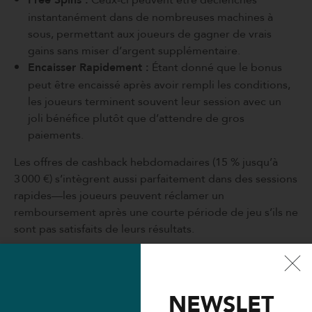
instantanément dans de nombreuses machines à
sous, permettant aux joueurs de gagner de vrais
gains sans miser d’argent supplémentaire.
Encaisser Rapidement :
Étant donné que le bonus
peut être encaissé après avoir rempli les conditions,
les joueurs terminent souvent leur session avec un
joli bénéfice plutôt que d’attendre de gros
paiements.
Les offres de cashback hebdomadaires (15 % jusqu’à
3 000 €) s’intègrent aussi parfaitement dans des sessions
rapides—les joueurs peuvent réclamer un
remboursement après une courte période de jeu s’ils ne
sont pas satisfaits de leurs résultats.
Comment les Joueurs Utilisent les Bonus
en Courtes Séquences
NEWSLET
Un schéma courant se dessine : après s’être connecté,