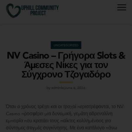
UNCATEGORIZED
NV Casino – Γρήγορα Slots &
Άμεσες Νίκες για τον
Σύγχρονο Τζογαδόρο
by
admlnlx
June 6, 2026
Όταν ο χρόνος τρέχει και οι τροχοί περιστρέφονται, το NV
Casino προσφέρει μια δυναμική, γεμάτη αδρεναλίνη
εμπειρία που κρατάει τους παίκτες κολλημένους για
σύντομες στιγμές συγκίνησης. Με ένα κατάλογο πάνω