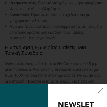
Pragmatic Play
: Γνωστό για γρήγορες περιστροφές και
slots με υψηλή μεταβλητότητα.
Novomatic
: Προσφέρει κλασικά σχέδια slots με
γρήγορα αποτελέσματα.
Aviatrix
: Ένας νεότερος προγραμματιστής με παιχνίδια
γρήγορης δράσης που κρατούν τους παίκτες
απασχολημένους για λεπτά.
Επισκόπηση Εμπειρίας Παίκτη: Μια
Τυπική Συνεδρία
Φανταστείτε να συνδεθείτε στο NV Casino στις 6:45 μ.μ.
μετά τη δουλειά. Ανοίγετε την εφαρμογή, επιλέγετε
Sugar
, και ορίζετε το στοίχημά σας σε ένα credit ανά
Rush 1000
περιστροφή. Περιστρέφετε πέντε φορές, κερδίζετε δύο
μικρές πληρωμές, και αποφασίζετε να διπλασιάσετε το
στοίχημα για την επόμενη γύρο επειδή αισθάνεστε
τυχεροί.
NEWSLET