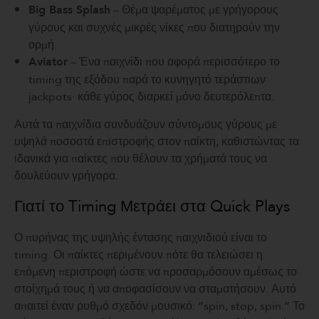
Big Bass Splash
– Θέμα ψαρέματος με γρήγορους
γύρους και συχνές μικρές νίκες που διατηρούν την
ορμή.
Aviator
– Ένα παιχνίδι που αφορά περισσότερο το
timing της εξόδου παρά το κυνηγητό τεράστιων
jackpots· κάθε γύρος διαρκεί μόνο δευτερόλεπτα.
Αυτά τα παιχνίδια συνδυάζουν σύντομους γύρους με
υψηλά ποσοστά επιστροφής στον παίκτη, καθιστώντας τα
ιδανικά για παίκτες που θέλουν τα χρήματά τους να
δουλεύουν γρήγορα.
Γιατί το Timing Μετράει στα Quick Plays
Ο πυρήνας της υψηλής έντασης παιχνιδιού είναι το
timing. Οι παίκτες περιμένουν πότε θα τελειώσει η
επόμενη περιστροφή ώστε να προσαρμόσουν αμέσως το
στοίχημά τους ή να αποφασίσουν να σταματήσουν. Αυτό
απαιτεί έναν ρυθμό σχεδόν μουσικό: “spin, stop, spin.” Το