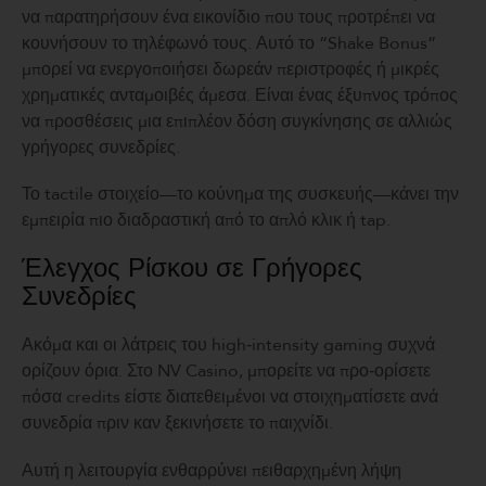
να παρατηρήσουν ένα εικονίδιο που τους προτρέπει να
κουνήσουν το τηλέφωνό τους. Αυτό το “Shake Bonus”
μπορεί να ενεργοποιήσει δωρεάν περιστροφές ή μικρές
χρηματικές ανταμοιβές άμεσα. Είναι ένας έξυπνος τρόπος
να προσθέσεις μια επιπλέον δόση συγκίνησης σε αλλιώς
γρήγορες συνεδρίες.
Το tactile στοιχείο—το κούνημα της συσκευής—κάνει την
εμπειρία πιο διαδραστική από το απλό κλικ ή tap.
Έλεγχος Ρίσκου σε Γρήγορες
Συνεδρίες
Ακόμα και οι λάτρεις του high‑intensity gaming συχνά
ορίζουν όρια. Στο NV Casino, μπορείτε να προ‑ορίσετε
πόσα credits είστε διατεθειμένοι να στοιχηματίσετε ανά
συνεδρία πριν καν ξεκινήσετε το παιχνίδι.
Αυτή η λειτουργία ενθαρρύνει πειθαρχημένη λήψη