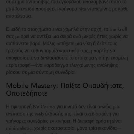
σύστημα ανταμοιβής του εγκεφάλου απολαμβάνει αυτό το
μοτίβο επειδή προσφέρει γρήγορα hits ντοπαμίνης με κάθε
αποτέλεσμα.
Επειδή τα στοιχήματα είναι χαμηλά στην αρχή, το bankroll
σας μπορεί να αντέξει μια σειρά από μικρές ήττες χωρίς να
αισθάνεται βαρύ. Μόλις πετύχετε μια νίκη ή δείτε τους
τροχούς να ευθυγραμμίζονται υπέρ σας, μπορείτε να
αποφασίσετε να διπλασιάσετε το στοίχημα για την επόμενη
περιστροφή—ένα παράδειγμα ελεγχόμενης ανάληψης
ρίσκου σε μια σύντομη συνεδρία.
Mobile Mastery: Παίξτε Οπουδήποτε,
Οποτεδήποτε
Η εφαρμογή NV Casino για κινητά δεν είναι απλώς μια
επέκταση της web έκδοσής της· είναι σχεδιασμένη για
γρήγορες συνεδρίες εν κινήσει. Η διεπαφή χρήστη είναι
minimalistic: χωρίς ακαταστασία, μόνο τρία εικονίδια—