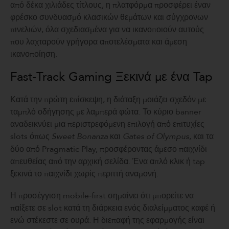
από δέκα χιλιάδες τίτλους, η πλατφόρμα προσφέρει έναν
φρέσκο συνδυασμό κλασικών θεμάτων και σύγχρονων
πινελιών, όλα σχεδιασμένα για να ικανοποιούν αυτούς
που λαχταρούν γρήγορα αποτελέσματα και άμεση
ικανοποίηση.
Fast‑Track Gaming Ξεκινά με ένα Tap
Κατά την πρώτη επίσκεψη, η διάταξη μοιάζει σχεδόν με
ταμπλό οδήγησης με λαμπερά φώτα. Το κύριο banner
αναδεικνύει μια περιστρεφόμενη επιλογή από επιτυχίες
slots όπως
και
, και τα
Sweet Bonanza
Gates of Olympus
δύο από Pragmatic Play, προσφέροντας άμεσο παιχνίδι
απευθείας από την αρχική σελίδα. Ένα απλό κλικ ή tap
ξεκινά το παιχνίδι χωρίς περιττή αναμονή.
Η προσέγγιση mobile‑first σημαίνει ότι μπορείτε να
παίξετε σε slot κατά τη διάρκεια ενός διαλείμματος καφέ ή
ενώ στέκεστε σε ουρά. Η διεπαφή της εφαρμογής είναι