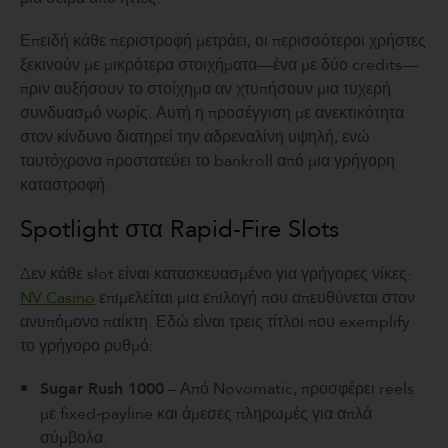
Επειδή κάθε περιστροφή μετράει, οι περισσότεροι χρήστες
ξεκινούν με μικρότερα στοιχήματα—ένα με δύο credits—
πριν αυξήσουν το στοίχημα αν χτυπήσουν μια τυχερή
συνδυασμό νωρίς. Αυτή η προσέγγιση με ανεκτικότητα
στον κίνδυνο διατηρεί την αδρεναλίνη υψηλή, ενώ
ταυτόχρονα προστατεύει το bankroll από μια γρήγορη
καταστροφή.
Spotlight στα Rapid‑Fire Slots
Δεν κάθε slot είναι κατασκευασμένο για γρήγορες νίκες·
NV Casino
επιμελείται μια επιλογή που απευθύνεται στον
ανυπόμονο παίκτη. Εδώ είναι τρεις τίτλοι που exemplify
το γρήγορο ρυθμό:
Sugar Rush 1000
– Από Novomatic, προσφέρει reels
με fixed‑payline και άμεσες πληρωμές για απλά
σύμβολα.