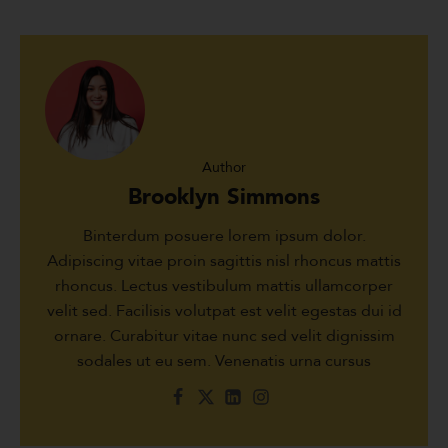
Author
Brooklyn Simmons
Binterdum posuere lorem ipsum dolor.
Adipiscing vitae proin sagittis nisl rhoncus mattis
rhoncus. Lectus vestibulum mattis ullamcorper
velit sed. Facilisis volutpat est velit egestas dui id
ornare. Curabitur vitae nunc sed velit dignissim
sodales ut eu sem. Venenatis urna cursus