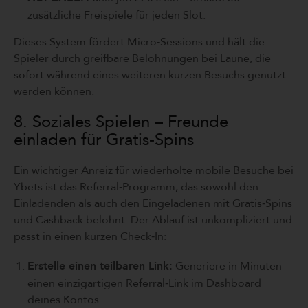
zusätzliche Freispiele für jeden Slot.
Dieses System fördert Micro‑Sessions und hält die
Spieler durch greifbare Belohnungen bei Laune, die
sofort während eines weiteren kurzen Besuchs genutzt
werden können.
8. Soziales Spielen – Freunde
einladen für Gratis‑Spins
Ein wichtiger Anreiz für wiederholte mobile Besuche bei
Ybets ist das Referral‑Programm, das sowohl den
Einladenden als auch den Eingeladenen mit Gratis‑Spins
und Cashback belohnt. Der Ablauf ist unkompliziert und
passt in einen kurzen Check‑In:
Erstelle einen teilbaren Link:
Generiere in Minuten
einen einzigartigen Referral‑Link im Dashboard
deines Kontos.