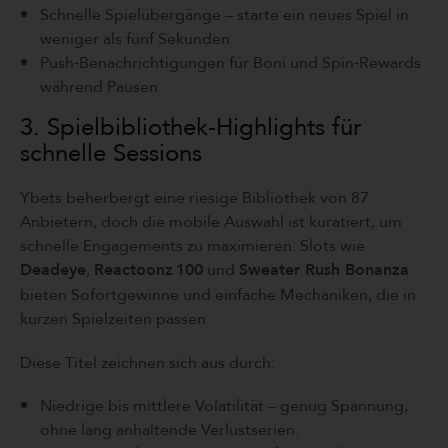
Schnelle Spielübergänge – starte ein neues Spiel in
weniger als fünf Sekunden.
Push‑Benachrichtigungen für Boni und Spin‑Rewards
während Pausen.
3. Spielbibliothek‑Highlights für
schnelle Sessions
Ybets beherbergt eine riesige Bibliothek von 87
Anbietern, doch die mobile Auswahl ist kuratiert, um
schnelle Engagements zu maximieren. Slots wie
Deadeye
,
Reactoonz 100
und
Sweater Rush Bonanza
bieten Sofortgewinne und einfache Mechaniken, die in
kurzen Spielzeiten passen.
Diese Titel zeichnen sich aus durch:
Niedrige bis mittlere Volatilität – genug Spannung,
ohne lang anhaltende Verlustserien.