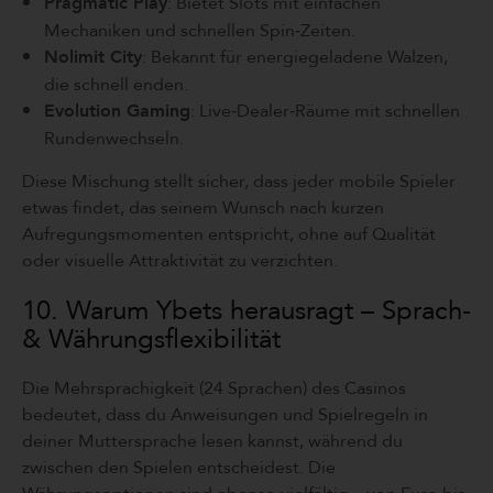
Pragmatic Play
: Bietet Slots mit einfachen
Mechaniken und schnellen Spin‑Zeiten.
Nolimit City
: Bekannt für energiegeladene Walzen,
die schnell enden.
Evo​lution Gaming
: Live‑Dealer‑Räume mit schnellen
Rundenwechseln.
Diese Mischung stellt sicher, dass jeder mobile Spieler
etwas findet, das seinem Wunsch nach kurzen
Aufregungsmomenten entspricht, ohne auf Qualität
oder visuelle Attraktivität zu verzichten.
10. Warum Ybets herausragt – Sprach‑
& Währungsflexibilität
Die Mehrsprachigkeit (24 Sprachen) des Casinos
bedeutet, dass du Anweisungen und Spielregeln in
deiner Muttersprache lesen kannst, während du
zwischen den Spielen entscheidest. Die
Währungsoptionen sind ebenso vielfältig – von Euro bis