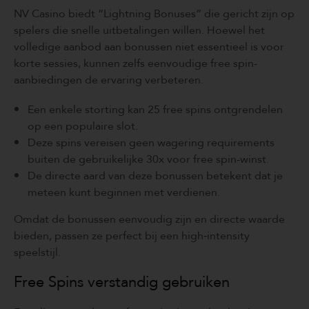
NV Casino biedt “Lightning Bonuses” die gericht zijn op
spelers die snelle uitbetalingen willen. Hoewel het
volledige aanbod aan bonussen niet essentieel is voor
korte sessies, kunnen zelfs eenvoudige free spin-
aanbiedingen de ervaring verbeteren.
Een enkele storting kan 25 free spins ontgrendelen
op een populaire slot.
Deze spins vereisen geen wagering requirements
buiten de gebruikelijke 30x voor free spin-winst.
De directe aard van deze bonussen betekent dat je
meteen kunt beginnen met verdienen.
Omdat de bonussen eenvoudig zijn en directe waarde
bieden, passen ze perfect bij een high‑intensity
speelstijl.
Free Spins verstandig gebruiken