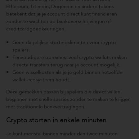
Ethereum, Litecoin, Dogecoin en andere tokens
betekent dat je je account direct kunt financieren
zonder te wachten op bankoverschrijvingen of
creditcardgoedkeuringen.
Geen dagelijkse stortingslimieten voor crypto
spelers.
Eenvoudigere opnames: veel crypto wallets maken
directe transfers terug naar je account mogelijk.
Geen wisselkosten als je je geld binnen hetzelfde
wallet-ecosysteem houdt.
Deze gemakken passen bij spelers die direct willen
beginnen met snelle sessies zonder te maken te krijgen
met traditionele bankvertragingen.
Crypto storten in enkele minuten
Je kunt meestal binnen minder dan twee minuten