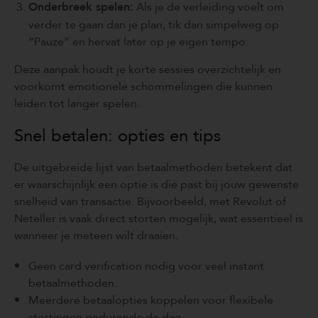
Onderbreek spelen:
Als je de verleiding voelt om
verder te gaan dan je plan, tik dan simpelweg op
“Pauze” en hervat later op je eigen tempo.
Deze aanpak houdt je korte sessies overzichtelijk en
voorkomt emotionele schommelingen die kunnen
leiden tot langer spelen.
Snel betalen: opties en tips
De uitgebreide lijst van betaalmethoden betekent dat
er waarschijnlijk een optie is die past bij jouw gewenste
snelheid van transactie. Bijvoorbeeld, met Revolut of
Neteller is vaak direct storten mogelijk, wat essentieel is
wanneer je meteen wilt draaien.
Geen card verification nodig voor veel instant
betaalmethoden.
Meerdere betaalopties koppelen voor flexibele
stortingen gedurende de dag.