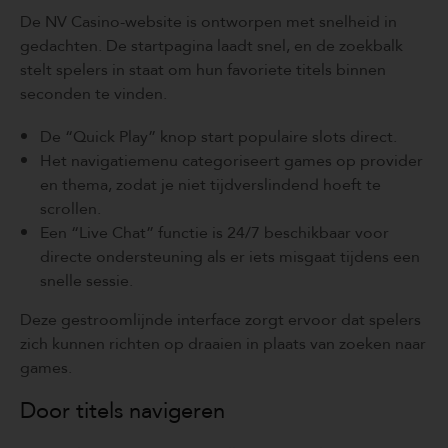
De NV Casino-website is ontworpen met snelheid in
gedachten. De startpagina laadt snel, en de zoekbalk
stelt spelers in staat om hun favoriete titels binnen
seconden te vinden.
De “Quick Play” knop start populaire slots direct.
Het navigatiemenu categoriseert games op provider
en thema, zodat je niet tijdverslindend hoeft te
scrollen.
Een “Live Chat” functie is 24/7 beschikbaar voor
directe ondersteuning als er iets misgaat tijdens een
snelle sessie.
Deze gestroomlijnde interface zorgt ervoor dat spelers
zich kunnen richten op draaien in plaats van zoeken naar
games.
Door titels navigeren