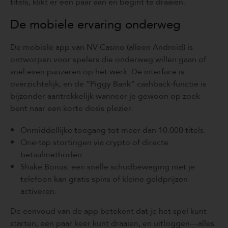
titels, klikt er een paar aan en begint te draaien.
De mobiele ervaring onderweg
De mobiele app van NV Casino (alleen Android) is
ontworpen voor spelers die onderweg willen gaan of
snel even pauzeren op het werk. De interface is
overzichtelijk, en de “Piggy Bank” cashback-functie is
bijzonder aantrekkelijk wanneer je gewoon op zoek
bent naar een korte dosis plezier.
Onmiddellijke toegang tot meer dan 10.000 titels.
One‑tap stortingen via crypto of directe
betaalmethoden.
Shake Bonus: een snelle schudbeweging met je
telefoon kan gratis spins of kleine geldprijzen
activeren.
De eenvoud van de app betekent dat je het spel kunt
starten, een paar keer kunt draaien, en uitloggen—alles