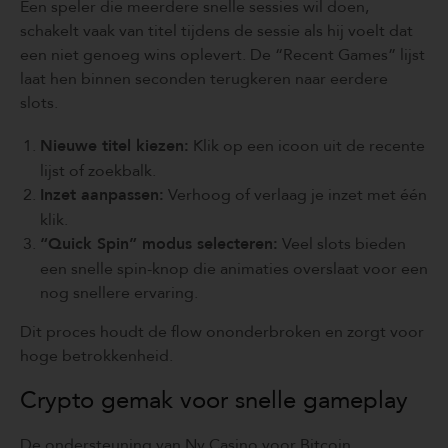
Een speler die meerdere snelle sessies wil doen,
schakelt vaak van titel tijdens de sessie als hij voelt dat
een niet genoeg wins oplevert. De “Recent Games” lijst
laat hen binnen seconden terugkeren naar eerdere
slots.
Nieuwe titel kiezen:
Klik op een icoon uit de recente
lijst of zoekbalk.
Inzet aanpassen:
Verhoog of verlaag je inzet met één
klik.
“Quick Spin” modus selecteren:
Veel slots bieden
een snelle spin-knop die animaties overslaat voor een
nog snellere ervaring.
Dit proces houdt de flow ononderbroken en zorgt voor
hoge betrokkenheid.
Crypto gemak voor snelle gameplay
De ondersteuning van Nv Casino voor Bitcoin,