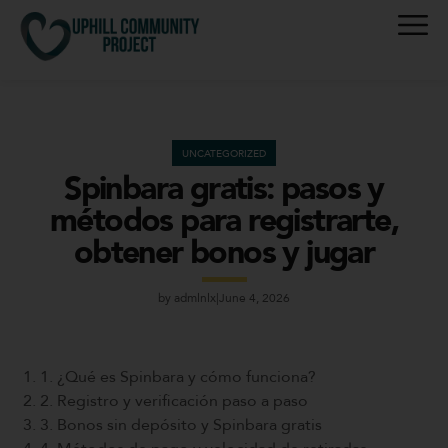
UNCATEGORIZED
Spinbara gratis: pasos y
métodos para registrarte,
obtener bonos y jugar
by
admlnlx
June 4, 2026
1. ¿Qué es Spinbara y cómo funciona?
2. Registro y verificación paso a paso
3. Bonos sin depósito y Spinbara gratis