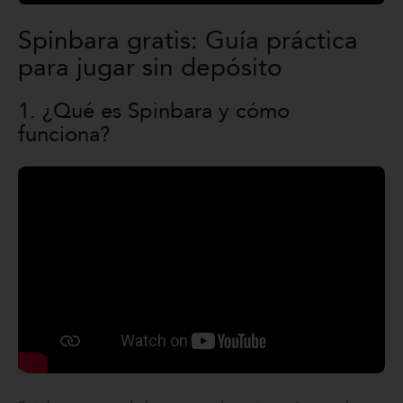
Spinbara gratis: Guía práctica
para jugar sin depósito
1. ¿Qué es Spinbara y cómo
funciona?