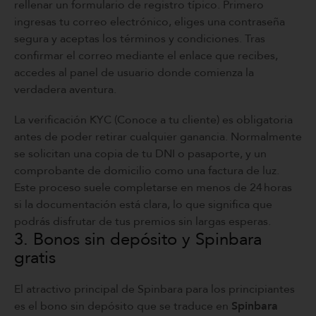
rellenar un formulario de registro típico. Primero
ingresas tu correo electrónico, eliges una contraseña
segura y aceptas los términos y condiciones. Tras
confirmar el correo mediante el enlace que recibes,
accedes al panel de usuario donde comienza la
verdadera aventura.
La verificación KYC (Conoce a tu cliente) es obligatoria
antes de poder retirar cualquier ganancia. Normalmente
se solicitan una copia de tu DNI o pasaporte, y un
comprobante de domicilio como una factura de luz.
Este proceso suele completarse en menos de 24 horas
si la documentación está clara, lo que significa que
podrás disfrutar de tus premios sin largas esperas.
3. Bonos sin depósito y Spinbara
gratis
El atractivo principal de Spinbara para los principiantes
es el bono sin depósito que se traduce en
Spinbara