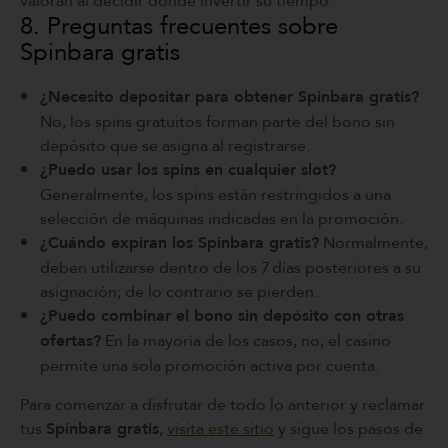
8. Preguntas frecuentes sobre
Spinbara gratis
¿Necesito depositar para obtener Spinbara gratis?
No, los spins gratuitos forman parte del bono sin
depósito que se asigna al registrarse.
¿Puedo usar los spins en cualquier slot?
Generalmente, los spins están restringidos a una
selección de máquinas indicadas en la promoción.
¿Cuándo expiran los Spinbara gratis?
Normalmente,
deben utilizarse dentro de los 7 días posteriores a su
asignación; de lo contrario se pierden.
¿Puedo combinar el bono sin depósito con otras
ofertas?
En la mayoría de los casos, no; el casino
permite una sola promoción activa por cuenta.
Para comenzar a disfrutar de todo lo anterior y reclamar
tus
Spinbara gratis
,
visita este sitio
y sigue los pasos de