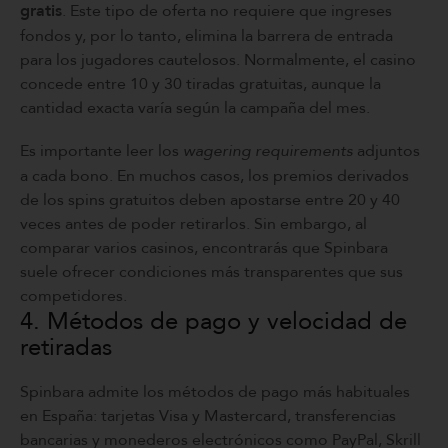
gratis
. Este tipo de oferta no requiere que ingreses
fondos y, por lo tanto, elimina la barrera de entrada
para los jugadores cautelosos. Normalmente, el casino
concede entre 10 y 30 tiradas gratuitas, aunque la
cantidad exacta varía según la campaña del mes.
Es importante leer los
adjuntos
wagering requirements
a cada bono. En muchos casos, los premios derivados
de los spins gratuitos deben apostarse entre 20 y 40
veces antes de poder retirarlos. Sin embargo, al
comparar varios casinos, encontrarás que Spinbara
suele ofrecer condiciones más transparentes que sus
competidores.
4. Métodos de pago y velocidad de
retiradas
Spinbara admite los métodos de pago más habituales
en España: tarjetas Visa y Mastercard, transferencias
bancarias y monederos electrónicos como PayPal, Skrill