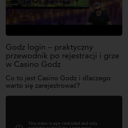
Godz login – praktyczny
przewodnik po rejestracji i grze
w Casino Godz
Co to jest Casino Godz i dlaczego
warto się zarejestrować?