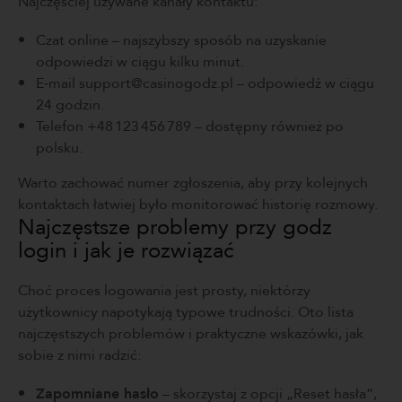
Najczęściej używane kanały kontaktu:
Czat online – najszybszy sposób na uzyskanie
odpowiedzi w ciągu kilku minut.
E‑mail
support@casinogodz.pl
– odpowiedź w ciągu
24 godzin.
Telefon +48 123 456 789 – dostępny również po
polsku.
Warto zachować numer zgłoszenia, aby przy kolejnych
kontaktach łatwiej było monitorować historię rozmowy.
Najczęstsze problemy przy godz
login i jak je rozwiązać
Choć proces logowania jest prosty, niektórzy
użytkownicy napotykają typowe trudności. Oto lista
najczęstszych problemów i praktyczne wskazówki, jak
sobie z nimi radzić:
Zapomniane hasło
– skorzystaj z opcji „Reset hasła”,