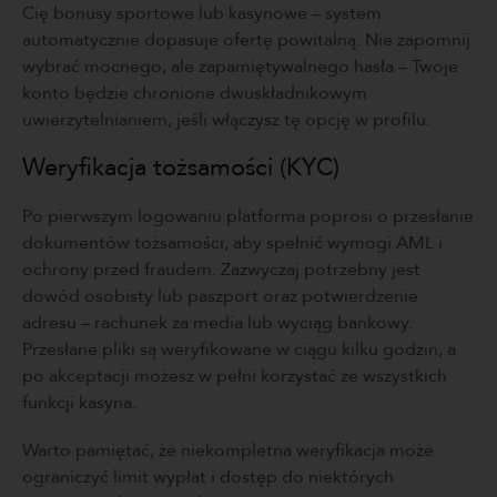
Cię bonusy sportowe lub kasynowe – system
automatycznie dopasuje ofertę powitalną. Nie zapomnij
wybrać mocnego, ale zapamiętywalnego hasła – Twoje
konto będzie chronione dwuskładnikowym
uwierzytelnianiem, jeśli włączysz tę opcję w profilu.
Weryfikacja tożsamości (KYC)
Po pierwszym logowaniu platforma poprosi o przesłanie
dokumentów tożsamości, aby spełnić wymogi AML i
ochrony przed fraudem. Zazwyczaj potrzebny jest
dowód osobisty lub paszport oraz potwierdzenie
adresu – rachunek za media lub wyciąg bankowy.
Przesłane pliki są weryfikowane w ciągu kilku godzin, a
po akceptacji możesz w pełni korzystać ze wszystkich
funkcji kasyna.
Warto pamiętać, że niekompletna weryfikacja może
ograniczyć limit wypłat i dostęp do niektórych