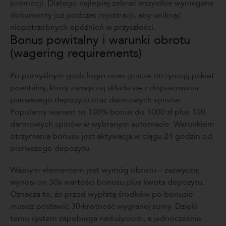
promocji. Dlatego najlepiej zebrać wszystkie wymagane
dokumenty już podczas rejestracji, aby uniknąć
niepotrzebnych opóźnień w przyszłości.
Bonus powitalny i warunki obrotu
(wagering requirements)
Po pomyślnym godz login nowi gracze otrzymują pakiet
powitalny, który zazwyczaj składa się z dopasowania
pierwszego depozytu oraz darmowych spinów.
Popularny wariant to 100% bonus do 1000 zł plus 100
darmowych spinów w wybranym automacie. Warunkiem
otrzymania bonusu jest aktywacja w ciągu 24 godzin od
pierwszego depozytu.
Ważnym elementem jest wymóg obrotu – zazwyczaj
wynosi on 30x wartości bonusu plus kwota depozytu.
Oznacza to, że przed wypłatą środków po bonusie
musisz postawić 30‑krotność wygranej sumy. Dzięki
temu system zapobiega nadużyciom, a jednocześnie