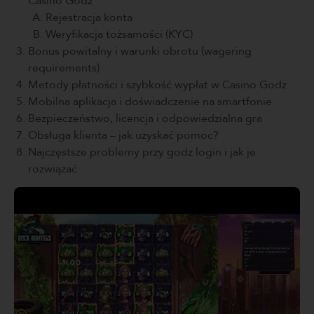
Casino Godz
Rejestracja konta
Weryfikacja tożsamości (KYC)
Bonus powitalny i warunki obrotu (wagering
requirements)
Metody płatności i szybkość wypłat w Casino Godz
Mobilna aplikacja i doświadczenie na smartfonie
Bezpieczeństwo, licencja i odpowiedzialna gra
Obsługa klienta – jak uzyskać pomoc?
Najczęstsze problemy przy godz login i jak je
rozwiązać