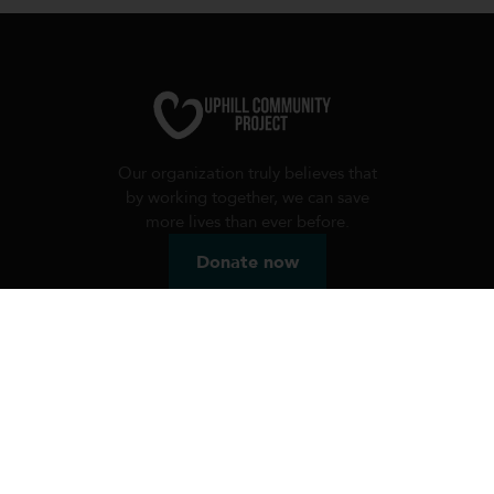
Our organization truly believes that
by working together, we can save
more lives than ever before.
Donate now
Useful links
Charity programs
Volunteer programs
Radio
Uphill FAQ's