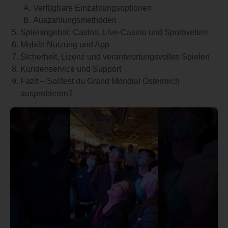
Verfügbare Einzahlungsoptionen
Auszahlungsmethoden
Spielangebot: Casino, Live‑Casino und Sportwetten
Mobile Nutzung und App
Sicherheit, Lizenz und verantwortungsvolles Spielen
Kundenservice und Support
Fazit – Solltest du Grand Mondial Österreich
ausprobieren?