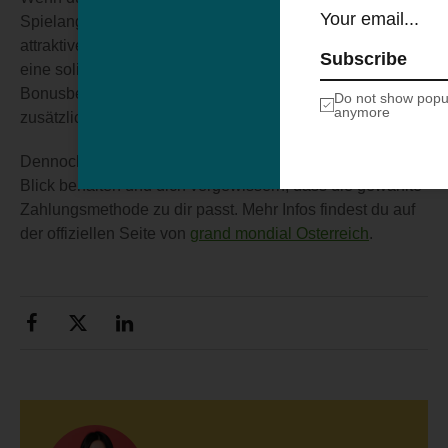
Spielangebot, schnelle Ein- und Auszahlungen sowie ein
attraktives Willkommenspaket suchst, ist Grand Mondial
Subscribe
eine solide Wahl. Die Lizenzierung, die klaren
Bonusbedingungen und der lokale Kundensupport geben
Do not show pop
anymore
zusätzliches Vertrauen.
Dennoch solltest du die Wettanforderungen von 35 x im
Blick behalten und dich vergewissern, dass die gewählte
Zahlungsmethode zu dir passt. Mehr Infos findest du auf
der offiziellen Seite von
grand mondial Osterreich
.