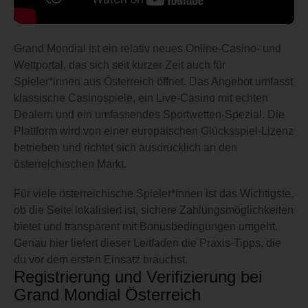
Grand Mondial ist ein relativ neues Online‑Casino‑ und
Wettportal, das sich seit kurzer Zeit auch für
Spieler*innen aus Österreich öffnet. Das Angebot umfasst
klassische Casinospiele, ein Live‑Casino mit echten
Dealern und ein umfassendes Sportwetten‑Spezial. Die
Plattform wird von einer europäischen Glücksspiel‑Lizenz
betrieben und richtet sich ausdrücklich an den
österreichischen Markt.
Für viele österreichische Spieler*innen ist das Wichtigste,
ob die Seite lokalisiert ist, sichere Zahlungsmöglichkeiten
bietet und transparent mit Bonusbedingungen umgeht.
Genau hier liefert dieser Leitfaden die Praxis‑Tipps, die
du vor dem ersten Einsatz brauchst.
Registrierung und Verifizierung bei
Grand Mondial Österreich