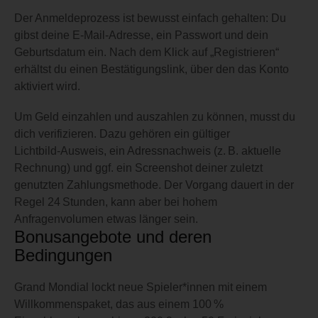
Der Anmeldeprozess ist bewusst einfach gehalten: Du
gibst deine E‑Mail‑Adresse, ein Passwort und dein
Geburtsdatum ein. Nach dem Klick auf „Registrieren“
erhältst du einen Bestätigungslink, über den das Konto
aktiviert wird.
Um Geld einzahlen und auszahlen zu können, musst du
dich verifizieren. Dazu gehören ein gültiger
Lichtbild‑Ausweis, ein Adressnachweis (z. B. aktuelle
Rechnung) und ggf. ein Screenshot deiner zuletzt
genutzten Zahlungsmethode. Der Vorgang dauert in der
Regel 24 Stunden, kann aber bei hohem
Anfragenvolumen etwas länger sein.
Bonusangebote und deren
Bedingungen
Grand Mondial lockt neue Spieler*innen mit einem
Willkommenspaket, das aus einem 100 %