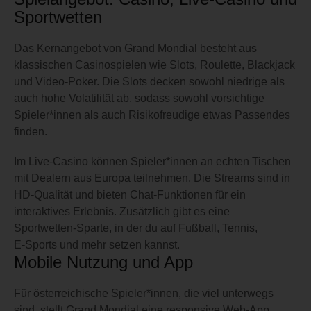
Sportwetten
Das Kernangebot von Grand Mondial besteht aus
klassischen Casinospielen wie Slots, Roulette, Blackjack
und Video‑Poker. Die Slots decken sowohl niedrige als
auch hohe Volatilität ab, sodass sowohl vorsichtige
Spieler*innen als auch Risikofreudige etwas Passendes
finden.
Im Live‑Casino können Spieler*innen an echten Tischen
mit Dealern aus Europa teilnehmen. Die Streams sind in
HD‑Qualität und bieten Chat‑Funktionen für ein
interaktives Erlebnis. Zusätzlich gibt es eine
Sportwetten‑Sparte, in der du auf Fußball, Tennis,
E‑Sports und mehr setzen kannst.
Mobile Nutzung und App
Für österreichische Spieler*innen, die viel unterwegs
sind, stellt Grand Mondial eine responsive Web‑App