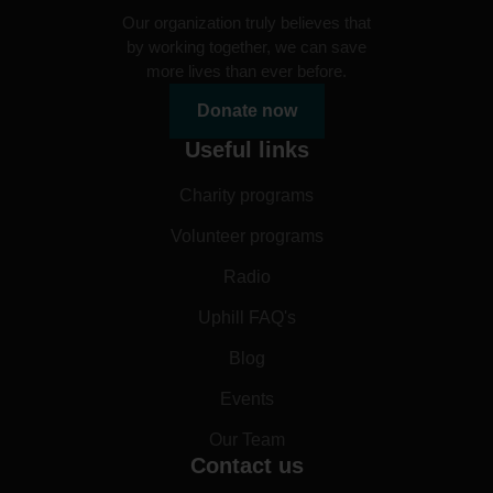
Our organization truly believes that
by working together, we can save
more lives than ever before.
Donate now
Useful links
Charity programs
Volunteer programs
Radio
Uphill FAQ's
Blog
Events
Our Team
Contact us