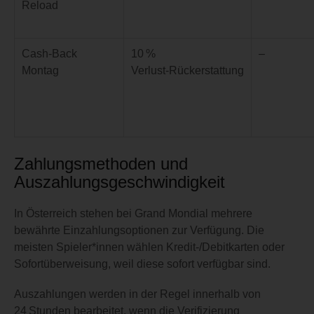
Reload
Cash‑Back
10 %
–
Montag
Verlust‑Rückerstattung
Zahlungsmethoden und
Auszahlungsgeschwindigkeit
In Österreich stehen bei Grand Mondial mehrere
bewährte Einzahlungsoptionen zur Verfügung. Die
meisten Spieler*innen wählen Kredit‑/Debitkarten oder
Sofortüberweisung, weil diese sofort verfügbar sind.
Auszahlungen werden in der Regel innerhalb von
24 Stunden bearbeitet, wenn die Verifizierung