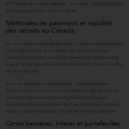
RTP solide et retraits rapides. Tous sont
Casinos en ligne
le plus payant
selon notre analyse.
Méthodes de paiement et rapidité
des retraits au Canada
Le choix de la méthode de dépôt influence directement
votre expérience. Au Canada, les options les plus
répandues sont les cartes bancaires (Visa, Mastercard),
Interac et les portefeuilles électroniques comme PayPal,
Skrill et Neteller.
Pour les retraits, la rapidité varie : les portefeuilles
électroniques sont souvent instantanés, tandis que les
virements bancaires peuvent prendre 2 à 5 jours
ouvrables. Pensez à vérifier les frais éventuels ; certains
casinos facturent jusqu’à 3 % sur les retraits par carte.
Cartes bancaires, Interac et portefeuilles