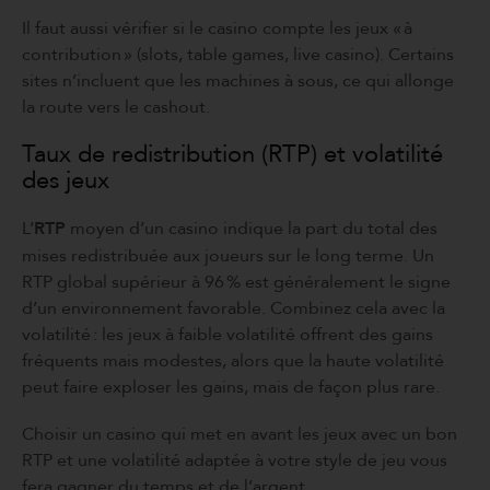
Il faut aussi vérifier si le casino compte les jeux « à
contribution » (slots, table games, live casino). Certains
sites n’incluent que les machines à sous, ce qui allonge
la route vers le cashout.
Taux de redistribution (RTP) et volatilité
des jeux
L’
RTP
moyen d’un casino indique la part du total des
mises redistribuée aux joueurs sur le long terme. Un
RTP global supérieur à 96 % est généralement le signe
d’un environnement favorable. Combinez cela avec la
volatilité : les jeux à faible volatilité offrent des gains
fréquents mais modestes, alors que la haute volatilité
peut faire exploser les gains, mais de façon plus rare.
Choisir un casino qui met en avant les jeux avec un bon
RTP et une volatilité adaptée à votre style de jeu vous
fera gagner du temps et de l’argent.