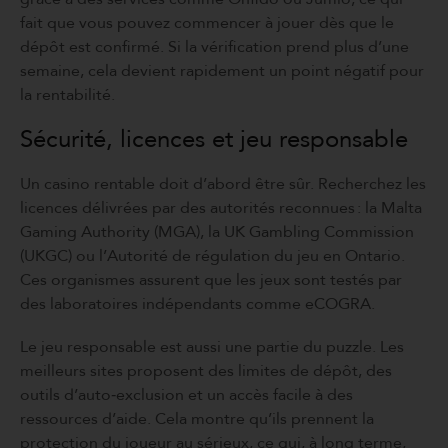
fait que vous pouvez commencer à jouer dès que le
dépôt est confirmé. Si la vérification prend plus d’une
semaine, cela devient rapidement un point négatif pour
la rentabilité.
Sécurité, licences et jeu responsable
Un casino rentable doit d’abord être sûr. Recherchez les
licences délivrées par des autorités reconnues : la Malta
Gaming Authority (MGA), la UK Gambling Commission
(UKGC) ou l’Autorité de régulation du jeu en Ontario.
Ces organismes assurent que les jeux sont testés par
des laboratoires indépendants comme eCOGRA.
Le jeu responsable est aussi une partie du puzzle. Les
meilleurs sites proposent des limites de dépôt, des
outils d’auto‑exclusion et un accès facile à des
ressources d’aide. Cela montre qu’ils prennent la
protection du joueur au sérieux, ce qui, à long terme,