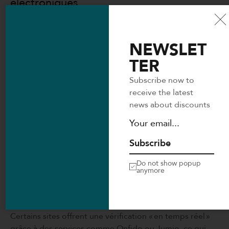
électroniques
Visa/Mastercard :
dépôt immédiat, retrait 2‑3 jours.
Interac :
très populaire au Canada, dépôt instantané,
NEWSLET
retrait 24‑48 h.
TER
PayPal, Skrill, Neteller :
dépôt rapide, retrait
souvent instantané ou sous 12 h.
Subscribe now to
receive the latest
Processus d’inscription et vérification
news about discounts
(KYC) simplifié
La plupart des casinos demandent un processus
Subscribe
d’inscription en trois étapes : créer un compte, déposer
des fonds, puis passer la vérification d’identité. Cette
Do not show popup
dernière, appelée KYC (Know Your Customer), peut
anymore
impliquer l’envoi d’une pièce d’identité et d’un
justificatif de domicile.
Certains sites offrent une vérification « en temps réel »
grâce à des services comme Onfido ou Jumio, ce qui