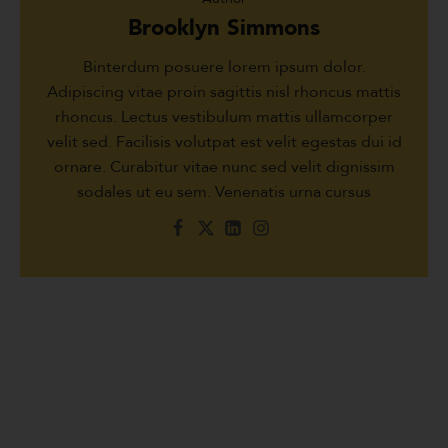
Brooklyn Simmons
Binterdum posuere lorem ipsum dolor.
Adipiscing vitae proin sagittis nisl rhoncus mattis
rhoncus. Lectus vestibulum mattis ullamcorper
velit sed. Facilisis volutpat est velit egestas dui id
ornare. Curabitur vitae nunc sed velit dignissim
sodales ut eu sem. Venenatis urna cursus