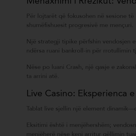
Menaxhimi i Rrezikut: Ven
Për lojtarët që fokusohen në sesione të
shumëfishuesit progresivë me mençuri.
Një strategji tipike përfshin vendosjen e
ndërsa ruani bankroll-in për rrotullimin t
Nëse po luani Crash, një qasje e zakon
ta arrini atë.
Live Casino: Eksperienca e
Tablat live sjellin një element dinamik—
Eksitimi është i menjëhershëm; vendosni 
menjëherë nëse keni arritur qëllimin tuaj