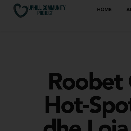
HOME
A
Roobet 
Hot‑Spot
dhe Loja