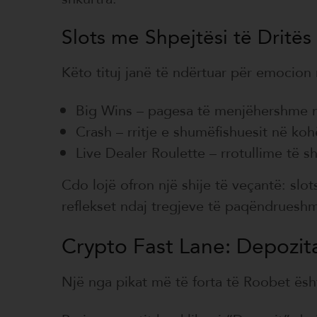
Slots me Shpejtësi të Dritës
Këto tituj janë të ndërtuar për emocion
Big Wins – pagesa të menjëhershme n
Crash – rritje e shumëfishuesit në k
Live Dealer Roulette – rrotullime të s
Cdo lojë ofron një shije të veçantë: sl
reflekset ndaj tregjeve të paqëndruesh
Crypto Fast Lane: Depozit
Një nga pikat më të forta të Roobet ësht