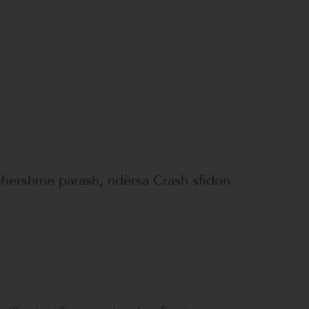
jëhershme parash, ndërsa Crash sfidon