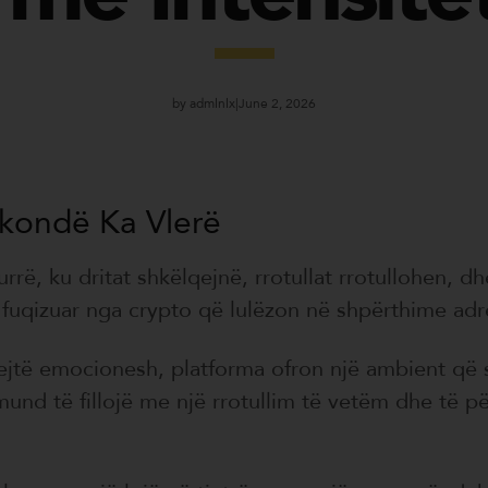
by
admlnlx
June 2, 2026
kondë Ka Vlerë
urrë, ku dritat shkëlqejnë, rrotullat rrotullohen, d
fuqizuar nga crypto që lulëzon në shpërthime adre
hpejtë emocionesh, platforma ofron një ambient q
und të fillojë me një rrotullim të vetëm dhe të p