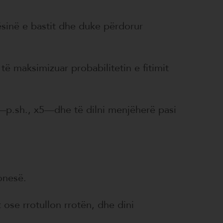
ësinë e bastit dhe duke përdorur
të maksimizuar probabilitetin e fitimit
—p.sh., x5—dhe të dilni menjëherë pasi
onesë.
 ose rrotullon rrotën, dhe dini