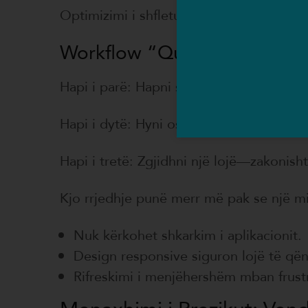
Optimizimi i shfletuesit për celular do të
Workflow “Quick Spin”
Hapi i parë: Hapni shfletuesin në smartp
Hapi i dytë: Hyni ose krijoni një llogar
Hapi i tretë: Zgjidhni një lojë—zakonis
Kjo rrjedhje punë merr më pak se një min
Nuk kërkohet shkarkim i aplikacionit.
Design responsive siguron lojë të q
Rifreskimi i menjëhershëm mban frustr