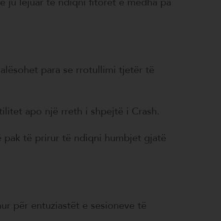
 ju lejuar të ndiqni fitoret e mëdha pa
lësohet para se rrotullimi tjetër të
tet apo një rreth i shpejtë i Crash.
 pak të prirur të ndiqni humbjet gjatë
r për entuziastët e sesioneve të