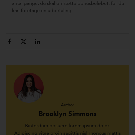
antal gange, du skal omsætte bonusbeløbet, før du
kan foretage en udbetaling.
Author
Brooklyn Simmons
Binterdum posuere lorem ipsum dolor.
Adipiscing vitae proin sagittis nisl rhoncus mattis