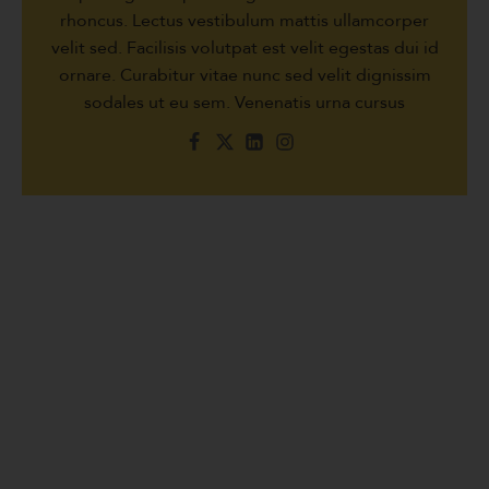
rhoncus. Lectus vestibulum mattis ullamcorper
velit sed. Facilisis volutpat est velit egestas dui id
ornare. Curabitur vitae nunc sed velit dignissim
sodales ut eu sem. Venenatis urna cursus