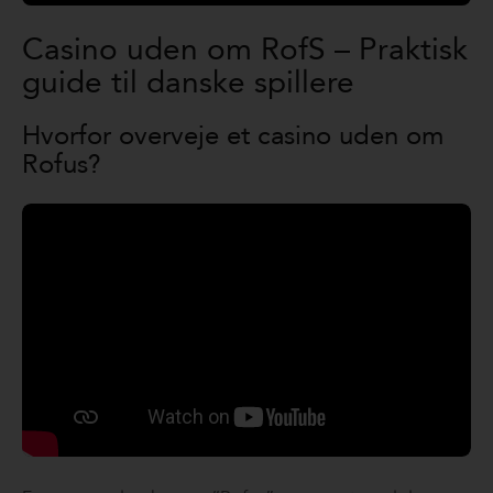
Casino uden om RofS – Praktisk
guide til danske spillere
Hvorfor overveje et casino uden om
Rofus?