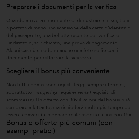
Preparare i documenti per la verifica
Quando arriverà il momento di dimostrare chi sei, tieni
a portata di mano una scansione della carta d’identità o
del passaporto, una bolletta recente per verificare
l’indirizzo e, se richiesto, una prova di pagamento.
Alcuni casinò chiedono anche una foto selfie con il
documento per rafforzare la sicurezza.
Scegliere il bonus più conveniente
Non tutti i bonus sono uguali: leggi sempre i termini,
soprattutto i
(requisiti di
wagering requirements
scommessa). Un’offerta con 30x il valore del bonus può
sembrare allettante, ma richiederà molto più tempo per
essere convertita in denaro reale rispetto a una con 15x.
Bonus e offerte più comuni (con
esempi pratici)