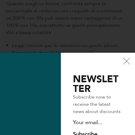
Quando scegli un bonus, confronta sempre la
percentuale di rimborso con i requisiti di scommessa:
un 200 % con 30x può essere meno vantaggioso di un
100 % con 10x, soprattutto se giochi principalmente
slot a bassa volatilità.
Leggi i termini per le restrizioni sui giochi (alcuni
bonus escludono le slot progressive).
Verifica il periodo di validità: molti bonus scadono
entro 7‑10 giorni dall’attivazione.
NEWSLET
Controlla se è richiesto un deposito minimo per
sbloccare l’offerta.
TER
Metodi di pagamento e velocità di
Subscribe now to
prelievo
receive the latest
news about discounts
I casinò non AAMS offrono una varietà di
deposit
methods
che vanno dalle carte di credito alle e‑wallet
come Skrill, Neteller e ecoPayz. In genere, il deposito è
Subscribe