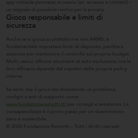
app richiede permessi eccessivi (es. accesso a contatti) –
un segnale di possibile rischio per la privacy.
Gioco responsabile e limiti di
sicurezza
Anche se si gioca su piattaforme non AAMS, è
fondamentale impostare limiti di deposito, perdita e
sessione per mantenere il controllo sul proprio budget.
Molti casinò offrono strumenti di auto‑esclusione, ma la
loro efficacia dipende dal rispetto delle proprie policy
interne.
Se senti che il gioco sta diventando un problema,
rivolgiti a enti di supporto come
www.fondazioneremotti.it/
per consigli e assistenza. La
consapevolezza è il primo passo per un divertimento
sano e sostenibile.
© 2026 Fondazione Remotti – Tutti i diritti riservati.