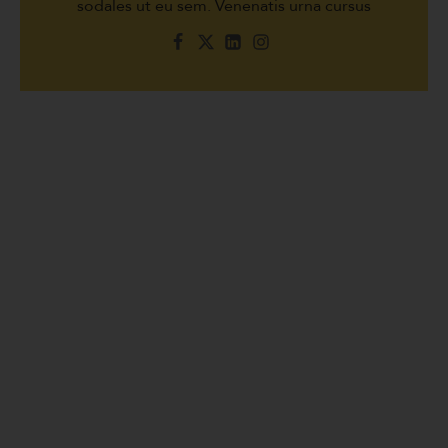
sodales ut eu sem. Venenatis urna cursus